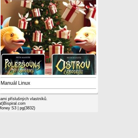
Manuál Linux
mi příslušných vlastníků.
t)Bispiral.com
 Money S3
| pg(3832)