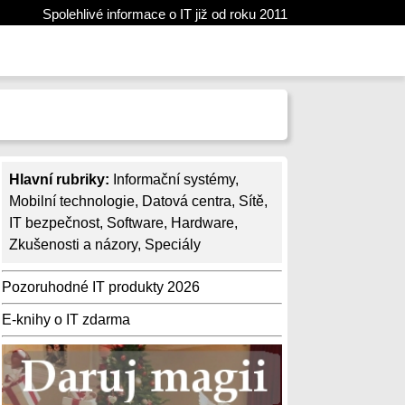
Spolehlivé informace o IT již od roku 2011
Hlavní rubriky:
Informační systémy
,
Mobilní technologie
,
Datová centra
,
Sítě
,
IT bezpečnost
,
Software
,
Hardware
,
Zkušenosti a názory
,
Speciály
Pozoruhodné IT produkty 2026
E-knihy o IT zdarma