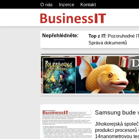
O nás
Inzerce
Kontakt
Nepřehlédněte:
Top z IT:
Pozoruhodné IT
Správa dokumentů
Samsung bude v
Jihokorejská spole
produkci procesorů
14nanometrovou tec