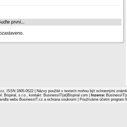
ďte první...
ozastaveno.
cz, ISSN 1805-0522 | Názvy použité v textech mohou být ochrannými známka
: Bispiral, s.r.o., kontakt: BusinessIT(at)Bispiral.com |
Inzerce:
BusinessIT(a
avidla webu BusinessIT.cz a ochrana soukromí
| Používáme
účetní program