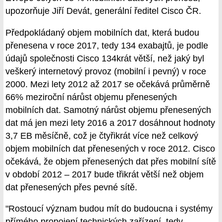
upozorňuje Jiří Devát, generální ředitel Cisco ČR.
Předpokládaný objem mobilních dat, která budou
přenesena v roce 2017, tedy 134 exabajtů, je podle
údajů společnosti Cisco 134krát větší, než jaký byl
veškerý internetový provoz (mobilní i pevný) v roce
2000. Mezi lety 2012 až 2017 se očekává průměrně
66% meziroční nárůst objemu přenesených
mobilních dat. Samotný nárůst objemu přenesených
dat má jen mezi lety 2016 a 2017 dosáhnout hodnoty
3,7 EB měsíčně, což je čtyřikrát více než celkový
objem mobilních dat přenesených v roce 2012. Cisco
očekává, že objem přenesených dat přes mobilní sítě
v období 2012 – 2017 bude třikrát větší než objem
dat přenesených přes pevné sítě.
"Rostoucí význam budou mít do budoucna i systémy
přímého propojení technických zařízení, tedy