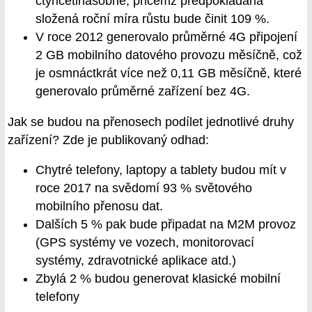
čtyřicetinásobně, přičemž předpokládaná
složená roční míra růstu bude činit 109 %.
V roce 2012 generovalo průměrné 4G připojení
2 GB mobilního datového provozu měsíčně, což
je osmnáctkrát více než 0,11 GB měsíčně, které
generovalo průměrné zařízení bez 4G.
Jak se budou na přenosech podílet jednotlivé druhy
zařízení? Zde je publikovaný odhad:
Chytré telefony, laptopy a tablety budou mít v
roce 2017 na svědomí 93 % světového
mobilního přenosu dat.
Dalších 5 % pak bude připadat na M2M provoz
(GPS systémy ve vozech, monitorovací
systémy, zdravotnické aplikace atd.)
Zbylá 2 % budou generovat klasické mobilní
telefony