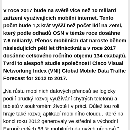
V roce 2017 bude na světě více než 10 miliard
zařízení využívajících mobilní internet. Tento
počet bude 1,3 krát vyšší než počet lidí na Zemi,
který podle odhadů OSN v témže roce dosáhne
7,6 miliardy. Přenos mobilních dat naroste během
následujících pěti let třináctkrát a v roce 2017
dosáhne celkového ročního objemu 134 exabajtů.
Tvrdí to alespoň studie společnosti Cisco Visual
Networking Index (VNI) Global Mobile Data Traffic
Forecast for 2012 to 2017.
„Na růstu mobilních datových přenosů se logicky
podílí prudký rozvoj využívání chytrých telefonů a
tabletů v soukromém životě i v práci. Důležitou roli
hraje také rozvoj aplikací mobilního cloudu, které na
konci roku 2012 generovaly ve střední a východní
Evropě celých 68 % mobilních datových přenosů,"