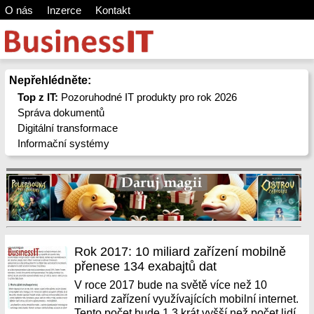
O nás
Inzerce
Kontakt
Nepřehlédněte:
Top z IT:
Pozoruhodné IT produkty pro rok 2026
Správa dokumentů
Digitální transformace
Informační systémy
Rok 2017: 10 miliard zařízení mobilně
přenese 134 exabajtů dat
V roce 2017 bude na světě více než 10
miliard zařízení využívajících mobilní internet.
Tento počet bude 1,3 krát vyšší než počet lidí