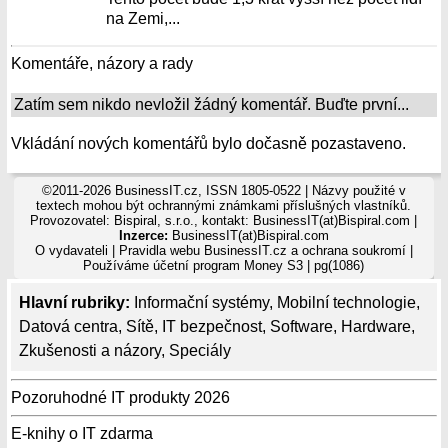
na Zemi,...
Komentáře, názory a rady
Zatím sem nikdo nevložil žádný komentář. Buďte první...
Vkládání nových komentářů bylo dočasně pozastaveno.
©2011-2026 BusinessIT.cz, ISSN 1805-0522 | Názvy použité v
textech mohou být ochrannými známkami příslušných vlastníků.
Provozovatel: Bispiral, s.r.o., kontakt: BusinessIT(at)Bispiral.com |
Inzerce:
BusinessIT(at)Bispiral.com
O vydavateli
|
Pravidla webu BusinessIT.cz a ochrana soukromí
|
Používáme
účetní program Money S3
| pg(1086)
Hlavní rubriky:
Informační systémy
,
Mobilní technologie
,
Datová centra
,
Sítě
,
IT bezpečnost
,
Software
,
Hardware
,
Zkušenosti a názory
,
Speciály
Pozoruhodné IT produkty 2026
E-knihy o IT zdarma