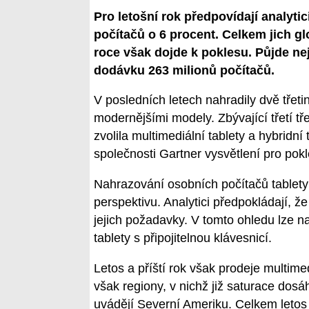
Pro letošní rok předpovídají analyti
počítačů o 6 procent. Celkem jich glo
roce však dojde k poklesu. Půjde ne
dodávku 263 milionů počítačů.
V posledních letech nahradily dvě třetin
modernějšími modely. Zbývající třetí tř
zvolila multimediální tablety a hybridní 
společnosti Gartner vysvětlení pro pok
Nahrazování osobních počítačů tablety
perspektivu. Analytici předpokládají, že
jejich požadavky. V tomto ohledu lze na 
tablety s připojitelnou klávesnicí.
Letos a příští rok však prodeje multime
však regiony, v nichž již saturace dos
uvádějí Severní Ameriku. Celkem letos 