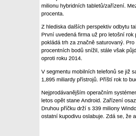
milionu hybridních tabletů/zařízení. Me
procenta.
Z hlediska dalších perspektiv odbytu ta
První uvedená firma už pro letošní ro
pokládá trh za značně saturovaný. Pro p
procentních bodů snížil, stále však pů
oproti roku 2014.
V segmentu mobilních telefonů se již s
1,895 miliardy přístrojů. Příští rok to b
Nejprodávanějším operačním systémem,
letos opět stane Android. Zařízení osa
Druhou příčku drží s 339 miliony Windo
ostatní kupodivu oslabuje. Zdá se, že an