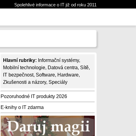
Spolehlivé informace o IT již od roku 2011
Hlavní rubriky:
Informační systémy
,
Mobilní technologie
,
Datová centra
,
Sítě
,
IT bezpečnost
,
Software
,
Hardware
,
Zkušenosti a názory
,
Speciály
Pozoruhodné IT produkty 2026
E-knihy o IT zdarma