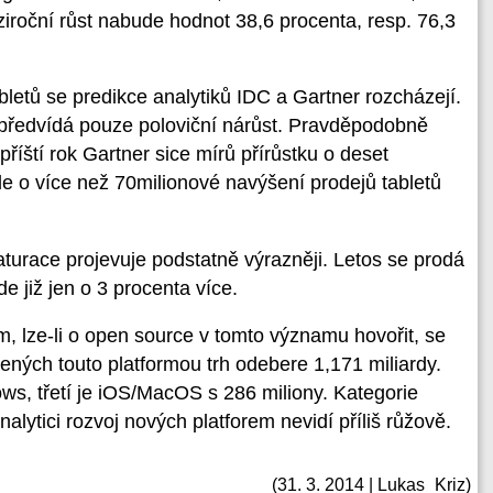
ziroční růst nabude hodnot 38,6 procenta, resp. 76,3
bletů se predikce analytiků IDC a Gartner rozcházejí.
k předvídá pouze poloviční nárůst. Pravděpodobně
říští rok Gartner sice mírů přírůstku o deset
jde o více než 70milionové navýšení prodejů tabletů
aturace projevuje podstatně výrazněji. Letos se prodá
ude již jen o 3 procenta více.
 lze-li o open source v tomto významu hovořit, se
zených touto platformou trh odebere 1,171 miliardy.
ws, třetí je iOS/MacOS s 286 miliony. Kategorie
alytici rozvoj nových platforem nevidí příliš růžově.
(31. 3. 2014 | Lukas_Kriz)