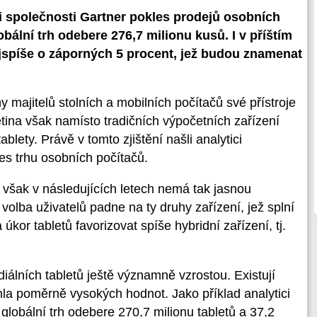
ci společnosti Gartner pokles prodejů osobních
bální trh odebere 276,7 milionu kusů. I v příštím
jspíše o záporných 5 procent, jež budou znamenat
y majitelů stolních a mobilních počítačů své přístroje
etina však namísto tradičních výpočetních zařízení
tablety. Právě v tomto zjištění našli analytici
les trhu osobních počítačů.
 však v následujících letech nemá tak jasnou
 volba uživatelů padne na ty druhy zařízení, jež splní
úkor tabletů favorizovat spíše hybridní zařízení, tj.
diálních tabletů ještě významně vzrostou. Existují
áhla poměrně vysokých hodnot. Jako příklad analytici
globální trh odebere 270,7 milionu tabletů a 37,2