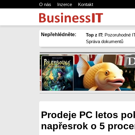
O nás
Inzerce
Kontakt
Nepřehlédněte:
Top z IT:
Pozoruhodné IT
Správa dokumentů
Prodeje PC letos po
napřesrok o 5 proce