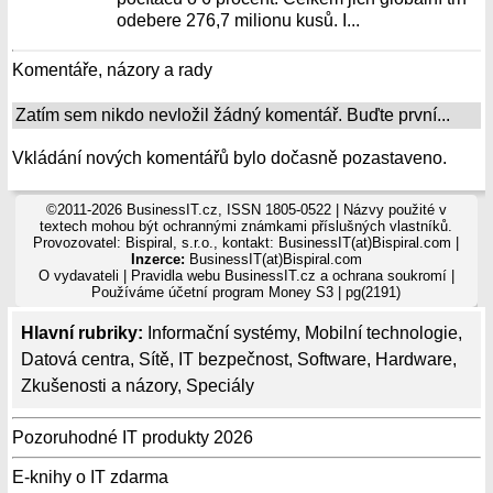
odebere 276,7 milionu kusů. I...
Komentáře, názory a rady
Zatím sem nikdo nevložil žádný komentář. Buďte první...
Vkládání nových komentářů bylo dočasně pozastaveno.
©2011-2026 BusinessIT.cz, ISSN 1805-0522 | Názvy použité v
textech mohou být ochrannými známkami příslušných vlastníků.
Provozovatel: Bispiral, s.r.o., kontakt: BusinessIT(at)Bispiral.com |
Inzerce:
BusinessIT(at)Bispiral.com
O vydavateli
|
Pravidla webu BusinessIT.cz a ochrana soukromí
|
Používáme
účetní program Money S3
| pg(2191)
Hlavní rubriky:
Informační systémy
,
Mobilní technologie
,
Datová centra
,
Sítě
,
IT bezpečnost
,
Software
,
Hardware
,
Zkušenosti a názory
,
Speciály
Pozoruhodné IT produkty 2026
E-knihy o IT zdarma