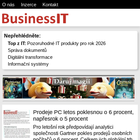
O nás
Inzerce
Kontakt
Nepřehlédněte:
Top z IT:
Pozoruhodné IT produkty pro rok 2026
Správa dokumentů
Digitální transformace
Informační systémy
Prodeje PC letos poklesnou o 6 procent,
napřesrok o 5 procent
Pro letošní rok předpovídají analytici
společnosti Gartner pokles prodejů osobních
počítačů o 6 procent. Celkem jich globální trh