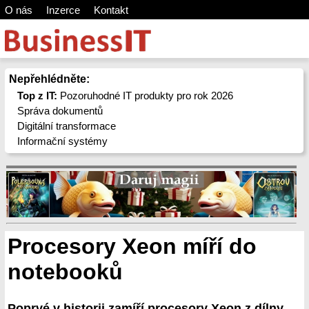
O nás
Inzerce
Kontakt
Nepřehlédněte:
Top z IT:
Pozoruhodné IT produkty pro rok 2026
Správa dokumentů
Digitální transformace
Informační systémy
Procesory Xeon míří do
notebooků
Poprvé v historii zamíří procesory Xeon z dílny