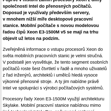
společnosti Intel do přenosných počítačů.
Doposud je využívaly především servery,
v mnohem nižší míře desktopové pracovní
stanice. Mobilní počítače s novou modelovou
řadou čipů Xeon E3-1500M v5 se mají na trhu
objevit už letos na podzim.
Zveřejněná informace o vstupu procesorů Xeon do
světa mobilních pracovních stanic je velmi stručná.
V podstatě jen vysvětluje, že tento segment osobních
počítačů roste šest čtvrtletí v řadě a mnoho uživatelů
z řad inženýrů, architektů i umělců hledá vysoce
výkonné přenosné stroje. A ty jim nabídne právě
Intel ve spolupráci s výrobci počítačových systémů.
Procesory řady Xeon E3-1500M využijí architekturu
Skylake. Mobilní pracovní stanice nabídnou mimo