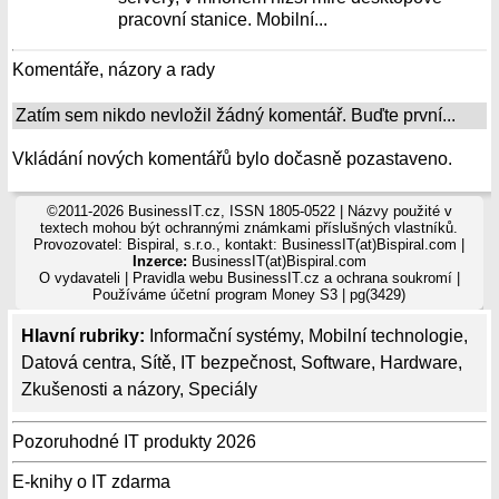
pracovní stanice. Mobilní...
Komentáře, názory a rady
Zatím sem nikdo nevložil žádný komentář. Buďte první...
Vkládání nových komentářů bylo dočasně pozastaveno.
©2011-2026 BusinessIT.cz, ISSN 1805-0522 | Názvy použité v
textech mohou být ochrannými známkami příslušných vlastníků.
Provozovatel: Bispiral, s.r.o., kontakt: BusinessIT(at)Bispiral.com |
Inzerce:
BusinessIT(at)Bispiral.com
O vydavateli
|
Pravidla webu BusinessIT.cz a ochrana soukromí
|
Používáme
účetní program Money S3
| pg(3429)
Hlavní rubriky:
Informační systémy
,
Mobilní technologie
,
Datová centra
,
Sítě
,
IT bezpečnost
,
Software
,
Hardware
,
Zkušenosti a názory
,
Speciály
Pozoruhodné IT produkty 2026
E-knihy o IT zdarma