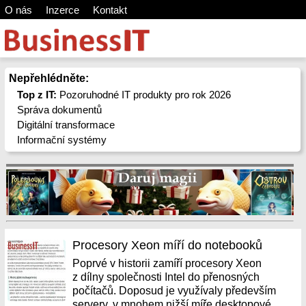
O nás
Inzerce
Kontakt
Nepřehlédněte:
Top z IT:
Pozoruhodné IT produkty pro rok 2026
Správa dokumentů
Digitální transformace
Informační systémy
Procesory Xeon míří do notebooků
Poprvé v historii zamíří procesory Xeon
z dílny společnosti Intel do přenosných
počítačů. Doposud je využívaly především
servery, v mnohem nižší míře desktopové