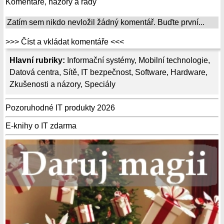
Komentáře, názory a rady
Zatím sem nikdo nevložil žádný komentář. Buďte první...
>>> Číst a vkládat komentáře <<<
Hlavní rubriky:
Informační systémy
,
Mobilní technologie
,
Datová centra
,
Sítě
,
IT bezpečnost
,
Software
,
Hardware
,
Zkušenosti a názory
,
Speciály
Pozoruhodné IT produkty 2026
E-knihy o IT zdarma