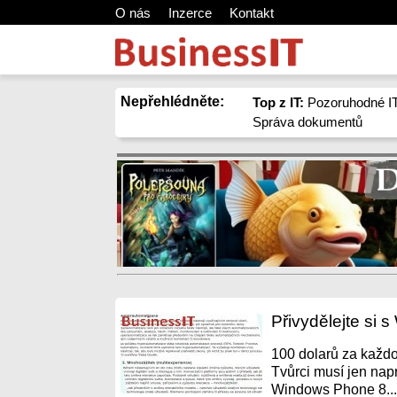
O nás
Inzerce
Kontakt
Nepřehlédněte:
Top z IT:
Pozoruhodné IT
Správa dokumentů
Přivydělejte si 
100 dolarů za každo
Tvůrci musí jen na
Windows Phone 8...