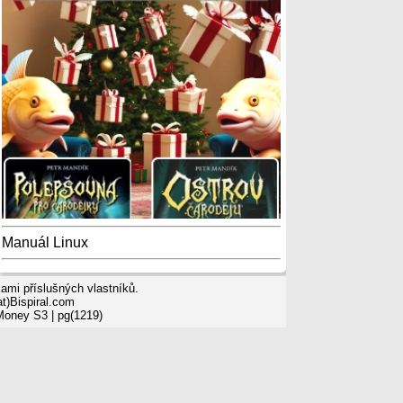
Manuál Linux
mi příslušných vlastníků.
t)Bispiral.com
 Money S3
| pg(1219)