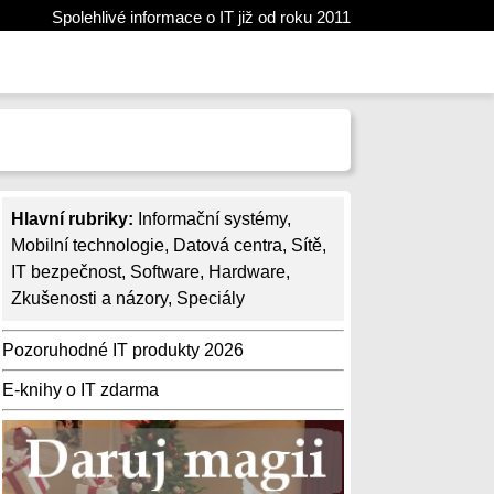
Spolehlivé informace o IT již od roku 2011
Hlavní rubriky:
Informační systémy
,
Mobilní technologie
,
Datová centra
,
Sítě
,
IT bezpečnost
,
Software
,
Hardware
,
Zkušenosti a názory
,
Speciály
Pozoruhodné IT produkty 2026
E-knihy o IT zdarma