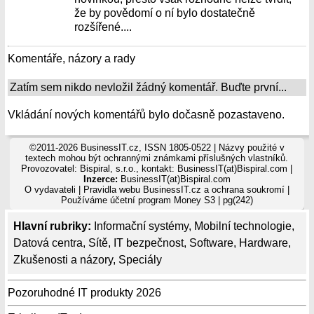
že by povědomí o ní bylo dostatečně
rozšířené....
Komentáře, názory a rady
Zatím sem nikdo nevložil žádný komentář. Buďte první...
Vkládání nových komentářů bylo dočasně pozastaveno.
©2011-2026 BusinessIT.cz, ISSN 1805-0522 | Názvy použité v
textech mohou být ochrannými známkami příslušných vlastníků.
Provozovatel: Bispiral, s.r.o., kontakt: BusinessIT(at)Bispiral.com |
Inzerce:
BusinessIT(at)Bispiral.com
O vydavateli
|
Pravidla webu BusinessIT.cz a ochrana soukromí
|
Používáme
účetní program Money S3
| pg(242)
Hlavní rubriky:
Informační systémy
,
Mobilní technologie
,
Datová centra
,
Sítě
,
IT bezpečnost
,
Software
,
Hardware
,
Zkušenosti a názory
,
Speciály
Pozoruhodné IT produkty 2026