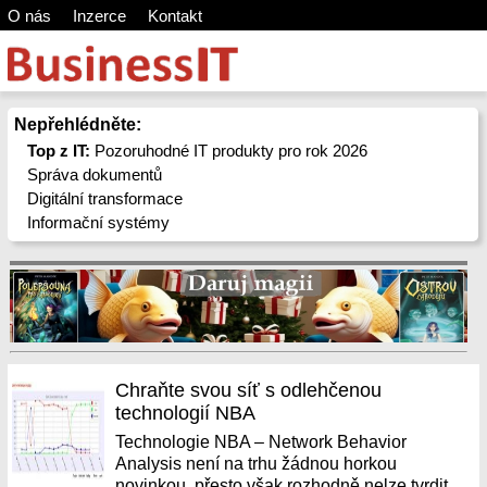
O nás
Inzerce
Kontakt
Nepřehlédněte:
Top z IT:
Pozoruhodné IT produkty pro rok 2026
Správa dokumentů
Digitální transformace
Informační systémy
Chraňte svou síť s odlehčenou
technologií NBA
Technologie NBA – Network Behavior
Analysis není na trhu žádnou horkou
novinkou, přesto však rozhodně nelze tvrdit,