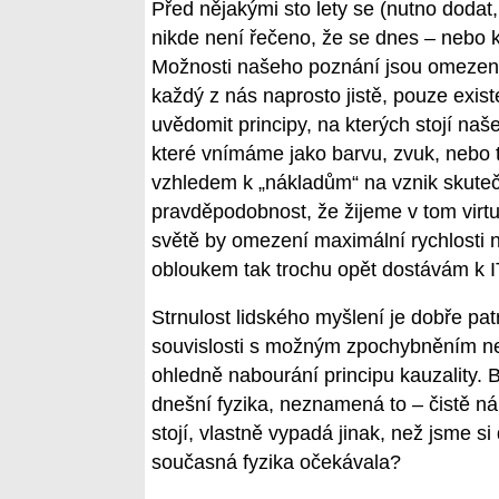
Před nějakými sto lety se (nutno dodat,
nikde není řečeno, že se dnes – nebo kd
Možnosti našeho poznání jsou omezené –
každý z nás naprosto jistě, pouze exist
uvědomit principy, na kterých stojí naš
které vnímáme jako barvu, zvuk, nebo 
vzhledem k „nákladům“ na vznik skutečn
pravděpodobnost, že žijeme v tom vir
světě by omezení maximální rychlosti
obloukem tak trochu opět dostávám k I
Strnulost lidského myšlení je dobře pat
souvislosti s možným zpochybněním nepř
ohledně nabourání principu kauzality. B
dnešní fyzika, neznamená to – čistě ná
stojí, vlastně vypadá jinak, než jsme s
současná fyzika očekávala?