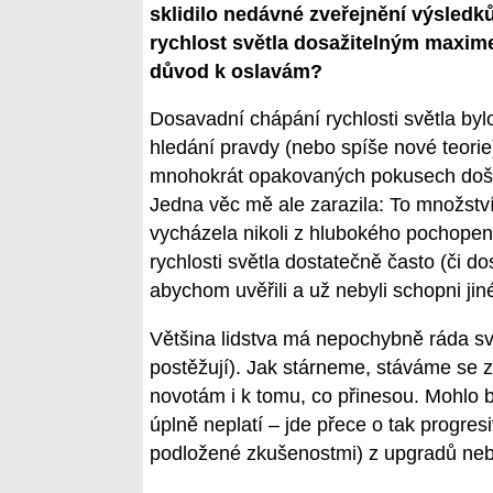
sklidilo nedávné zveřejnění výsledk
rychlost světla dosažitelným maxime
důvod k oslavám?
Dosavadní chápání rychlosti světla b
hledání pravdy (nebo spíše nové teorie
mnohokrát opakovaných pokusech došlo
Jedna věc mě ale zarazila: To množstv
vycházela nikoli z hlubokého pochopen
rychlosti světla dostatečně často (či d
abychom uvěřili a už nebyli schopni ji
Většina lidstva má nepochybně ráda své 
postěžují). Jak stárneme, stáváme se z
novotám i k tomu, co přinesou. Mohlo by
úplně neplatí – jde přece o tak progres
podložené zkušenostmi) z upgradů neb