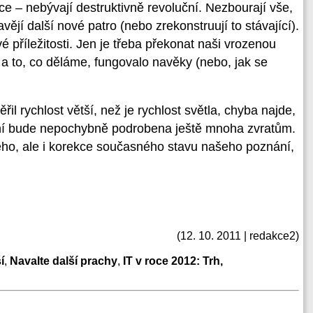
ce – nebývají destruktivně revoluční. Nezbourají vše,
jí další nové patro (nebo zrekonstruují to stávající).
é příležitosti. Jen je třeba překonat naši vrozenou
 a to, co děláme, fungovalo navěky (nebo, jak se
il rychlost větší, než je rychlost světla, chyba najde,
ání bude nepochybně podrobena ještě mnoha zvratům.
vého, ale i korekce současného stavu našeho poznání,
(12. 10. 2011 | redakce2)
í
,
Navalte další prachy
,
IT v roce 2012: Trh,