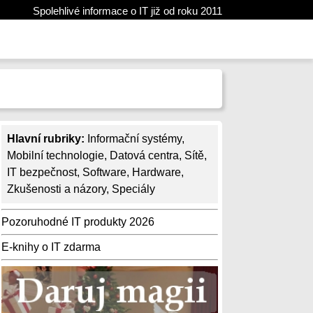
Spolehlivé informace o IT již od roku 2011
Hlavní rubriky:
Informační systémy
,
Mobilní technologie
,
Datová centra
,
Sítě
,
IT bezpečnost
,
Software
,
Hardware
,
Zkušenosti a názory
,
Speciály
Pozoruhodné IT produkty 2026
E-knihy o IT zdarma