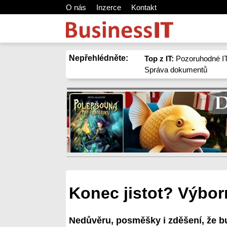
O nás
Inzerce
Kontakt
Nepřehlédněte:
Top z IT:
Pozoruhodné IT
Správa dokumentů
Konec jistot? Výbor
Nedůvěru, posměšky i zděšení, že bu