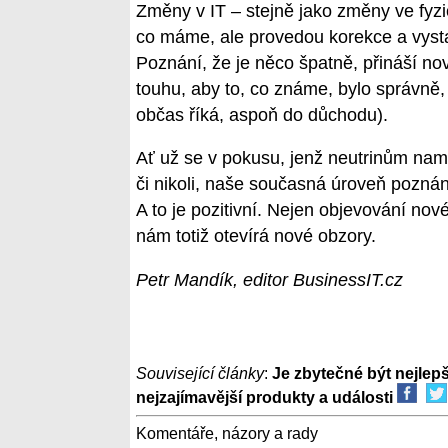
Změny v IT – stejně jako změny ve fyzi
co máme, ale provedou korekce a vystavě
Poznání, že je něco špatně, přináší nov
touhu, aby to, co známe, bylo správně,
občas říká, aspoň do důchodu).
Ať už se v pokusu, jenž neutrinům naměř
či nikoli, naše současná úroveň pozn
A to je pozitivní. Nejen objevování no
nám totiž otevírá nové obzory.
Petr Mandík, editor BusinessIT.cz
Související články
:
Je zbytečné být nejlepš
nejzajímavější produkty a události
Komentáře, názory a rady