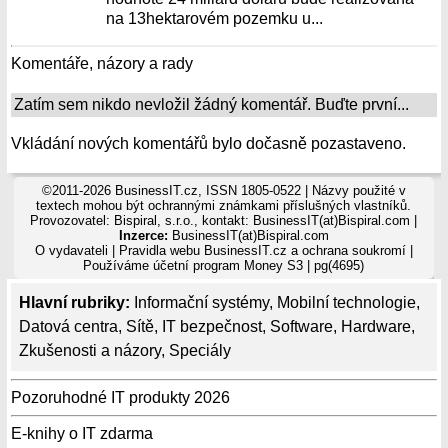
na 13hektarovém pozemku u...
Komentáře, názory a rady
Zatím sem nikdo nevložil žádný komentář. Buďte první...
Vkládání nových komentářů bylo dočasně pozastaveno.
©2011-2026 BusinessIT.cz, ISSN 1805-0522 | Názvy použité v
textech mohou být ochrannými známkami příslušných vlastníků.
Provozovatel: Bispiral, s.r.o., kontakt: BusinessIT(at)Bispiral.com |
Inzerce:
BusinessIT(at)Bispiral.com
O vydavateli
|
Pravidla webu BusinessIT.cz a ochrana soukromí
|
Používáme
účetní program Money S3
| pg(4695)
Hlavní rubriky:
Informační systémy
,
Mobilní technologie
,
Datová centra
,
Sítě
,
IT bezpečnost
,
Software
,
Hardware
,
Zkušenosti a názory
,
Speciály
Pozoruhodné IT produkty 2026
E-knihy o IT zdarma