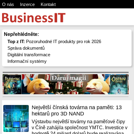
O nás
Inzerce
Kontakt
Nepřehlédněte:
Top z IT:
Pozoruhodné IT produkty pro rok 2026
Správa dokumentů
Digitální transformace
Informační systémy
Největší čínská továrna na paměti: 13
hektarů pro 3D NAND
Výstavbu největší továrny na paměťové čipy
v Číně zahájila společnost YMTC. Investice v
hodnotě 24 miliard dolarů bude realizována