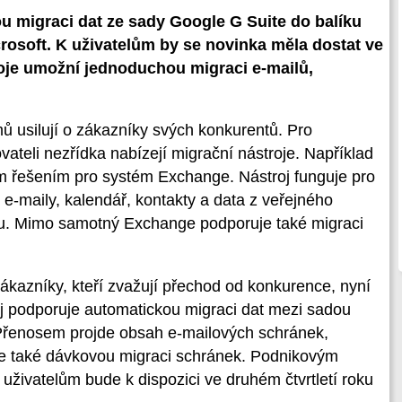
ou migraci dat ze sady Google G Suite do balíku
crosoft. K uživatelům by se novinka měla dostat ve
troje umožní jednoduchou migraci e-mailů,
 usilují o zákazníky svých konkurentů. Pro
teli nezřídka nabízejí migrační nástroje. Například
 řešením pro systém Exchange. Nástroj funguje pro
 e-maily, kalendář, kontakty a data z veřejného
ou. Mimo samotný Exchange podporuje také migraci
ákazníky, kteří zvažují přechod od konkurence, nyní
roj podporuje automatickou migraci dat mezi sadou
 Přenosem projde obsah e-mailových schránek,
je také dávkovou migraci schránek. Podnikovým
uživatelům bude k dispozici ve druhém čtvrtletí roku