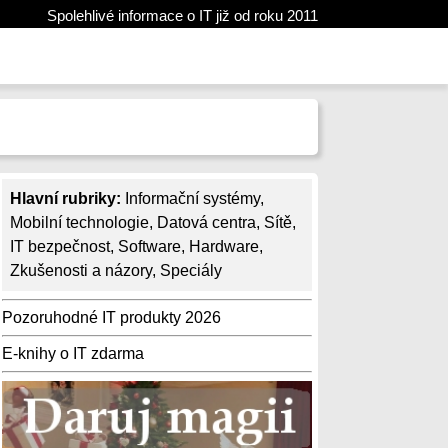
Spolehlivé informace o IT již od roku 2011
Hlavní rubriky:
Informační systémy
,
Mobilní technologie
,
Datová centra
,
Sítě
,
IT bezpečnost
,
Software
,
Hardware
,
Zkušenosti a názory
,
Speciály
Pozoruhodné IT produkty 2026
E-knihy o IT zdarma