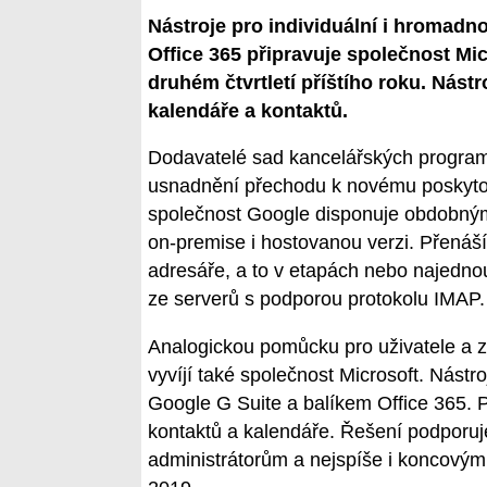
Nástroje pro individuální i hromadn
Office 365 připravuje společnost Mi
druhém čtvrtletí příštího roku. Nás
kalendáře a kontaktů.
Dodavatelé sad kancelářských programů
usnadnění přechodu k novému poskytova
společnost Google disponuje obdobným
on-premise i hostovanou verzi. Přenáší
adresáře, a to v etapách nebo najedn
ze serverů s podporou protokolu IMAP.
Analogickou pomůcku pro uživatele a z
vyvíjí také společnost Microsoft. Nást
Google G Suite a balíkem Office 365.
kontaktů a kalendáře. Řešení podporu
administrátorům a nejspíše i koncovým 