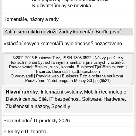
K uživatelům by se novinka...
Komentáře, názory a rady
Zatím sem nikdo nevložil žádný komentář. Buďte první...
Vkládání nových komentářů bylo dočasně pozastaveno.
©2011-2026 BusinessIT.cz, ISSN 1805-0522 | Názvy použité v
textech mohou být ochrannými známkami příslušných vlastníků.
Provozovatel: Bispiral, s.r.o., kontakt: BusinessIT(at)Bispiral.com |
Inzerce:
BusinessIT(at)Bispiral.com
O vydavateli
|
Pravidla webu BusinessIT.cz a ochrana soukromí
|
Používáme
účetní program Money S3
| pg(6521)
Hlavní rubriky:
Informační systémy
,
Mobilní technologie
,
Datová centra
,
Sítě
,
IT bezpečnost
,
Software
,
Hardware
,
Zkušenosti a názory
,
Speciály
Pozoruhodné IT produkty 2026
E-knihy o IT zdarma