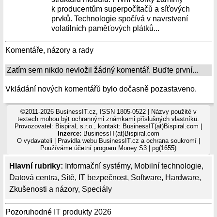
k producentům superpočítačů a síťových
prvků. Technologie spočívá v navrstvení
volatilních paměťových plátků...
Komentáře, názory a rady
Zatím sem nikdo nevložil žádný komentář. Buďte první...
Vkládání nových komentářů bylo dočasně pozastaveno.
©2011-2026 BusinessIT.cz, ISSN 1805-0522 | Názvy použité v
textech mohou být ochrannými známkami příslušných vlastníků.
Provozovatel: Bispiral, s.r.o., kontakt: BusinessIT(at)Bispiral.com |
Inzerce:
BusinessIT(at)Bispiral.com
O vydavateli
|
Pravidla webu BusinessIT.cz a ochrana soukromí
|
Používáme
účetní program Money S3
| pg(1655)
Hlavní rubriky:
Informační systémy
,
Mobilní technologie
,
Datová centra
,
Sítě
,
IT bezpečnost
,
Software
,
Hardware
,
Zkušenosti a názory
,
Speciály
Pozoruhodné IT produkty 2026