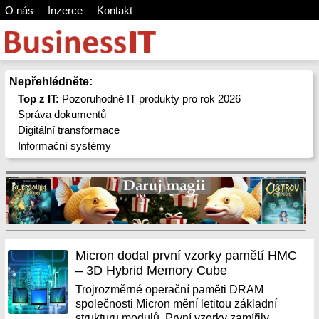
O nás
Inzerce
Kontakt
Nepřehlédněte:
Top z IT:
Pozoruhodné IT produkty pro rok 2026
Správa dokumentů
Digitální transformace
Informační systémy
Micron dodal první vzorky pamětí HMC
– 3D Hybrid Memory Cube
Trojrozměrné operační paměti DRAM
společnosti Micron mění letitou základní
strukturu modulů. První vzorky zamířily