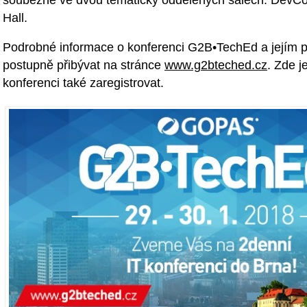
Hall.
Podrobné informace o konferenci G2B•TechEd a jejím
postupně přibývat na stránce
www.g2bteched.cz
. Zde 
konferenci také zaregistrovat.