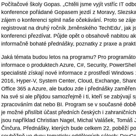
Počítačové školy Gopas. „Chtěli jsme vyjít vstříc IT odb
konference pořádané Gopasem jezdí z Moravy, Slezska
zájem o konferenci splnil naše očekávání. Proto se zá
registrovat na druhý ročník ‚brněnského TechEdu‘, jak js
konferenci přezdívat. Půjde opět o obsahově nabitou akc
informačně bohaté přednášky, poznatky z praxe a prakt
Jaká témata budou letos na programu? Pro programátor
informace o produktech Azure, C#, Security, PowerShell
specialisté získají nové informace z prostředí Window
2016, Hyper-V, System Center, Cloud, Exchange, Share
Office 365 a Azure, ale budou zde i přednášky zaměřené
Na své si ale přijdou samozřejmě i ti, kteří se zabývají 
zpracováním dat nebo BI. Program se v současné době fi
je možné přislíbit účast předních českých i zahraničníc
jsou například Christian Nagel, Michal Valášek, Tomáš 
Činčura. Přednášky, kterých bude celkem 22, poběží p
souběžně ve dvou tematicky oddělených sálech: DevCo