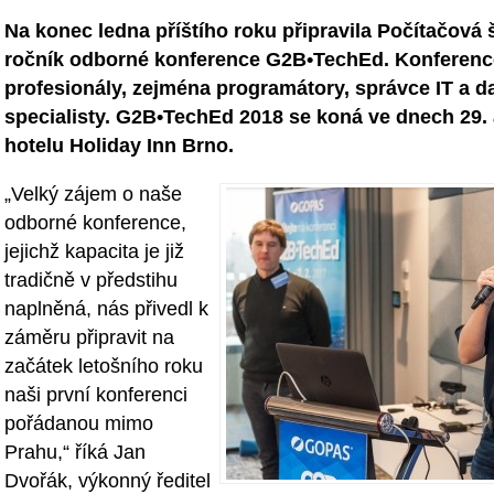
Na konec ledna příštího roku připravila Počítačová
ročník odborné konference G2B•TechEd. Konference
profesionály, zejména programátory, správce IT a 
specialisty. G2B•TechEd 2018 se koná ve dnech 29. 
hotelu Holiday Inn Brno.
„Velký zájem o naše
odborné konference,
jejichž kapacita je již
tradičně v předstihu
naplněná, nás přivedl k
záměru připravit na
začátek letošního roku
naši první konferenci
pořádanou mimo
Prahu,“ říká Jan
Dvořák, výkonný ředitel