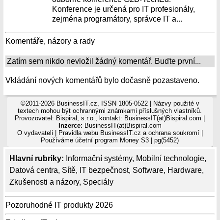
Konference je určená pro IT profesionály,
zejména programátory, správce IT a...
Komentáře, názory a rady
Zatím sem nikdo nevložil žádný komentář. Buďte první...
Vkládání nových komentářů bylo dočasně pozastaveno.
©2011-2026 BusinessIT.cz, ISSN 1805-0522 | Názvy použité v
textech mohou být ochrannými známkami příslušných vlastníků.
Provozovatel: Bispiral, s.r.o., kontakt: BusinessIT(at)Bispiral.com |
Inzerce:
BusinessIT(at)Bispiral.com
O vydavateli
|
Pravidla webu BusinessIT.cz a ochrana soukromí
|
Používáme
účetní program Money S3
| pg(5452)
Hlavní rubriky:
Informační systémy
,
Mobilní technologie
,
Datová centra
,
Sítě
,
IT bezpečnost
,
Software
,
Hardware
,
Zkušenosti a názory
,
Speciály
Pozoruhodné IT produkty 2026