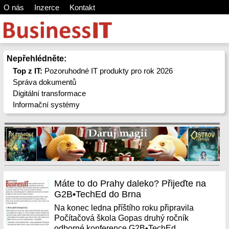
O nás
Inzerce
Kontakt
Nepřehlédněte:
Top z IT:
Pozoruhodné IT produkty pro rok 2026
Správa dokumentů
Digitální transformace
Informační systémy
Máte to do Prahy daleko? Přijeďte na
G2B•TechEd do Brna
Na konec ledna příštího roku připravila
Počítačová škola Gopas druhý ročník
odborné konference G2B•TechEd.