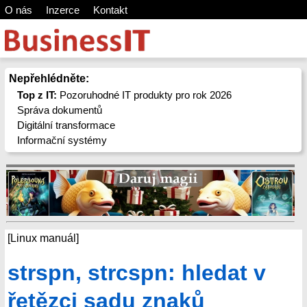
O nás
Inzerce
Kontakt
Nepřehlédněte:
Top z IT:
Pozoruhodné IT produkty pro rok 2026
Správa dokumentů
Digitální transformace
Informační systémy
[Linux manuál]
strspn, strcspn: hledat v
řetězci sadu znaků