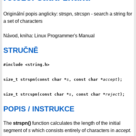
Originální popis anglicky: strspn, strcspn - search a string for
a set of characters
Návod, kniha: Linux Programmer's Manual
STRUČNĚ
#include <string.h>
size_t strspn(const char *
s
, const char *
accept
);
size_t strcspn(const char *
s
, const char *
reject
);
POPIS / INSTRUKCE
The
strspn()
function calculates the length of the initial
segment of
s
which consists entirely of characters in
accept
.