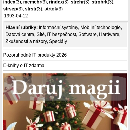
index
(3),
memchr
(3),
rindex
(3),
strchr
(3),
strpbrk
(3),
strsep
(3),
strstr
(3),
strtok
(3)
1993-04-12
Hlavní rubriky:
Informační systémy
,
Mobilní technologie
,
Datová centra
,
Sítě
,
IT bezpečnost
,
Software
,
Hardware
,
Zkušenosti a názory
,
Speciály
Pozoruhodné IT produkty 2026
E-knihy o IT zdarma