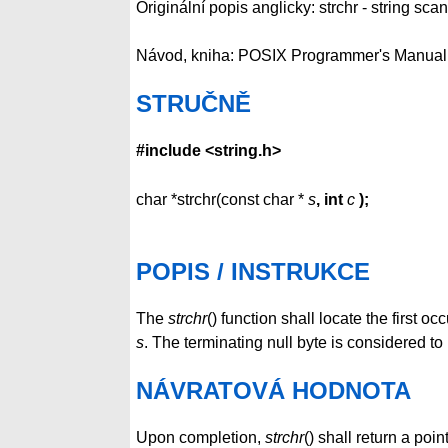
Originální popis anglicky: strchr - string sc
Návod, kniha: POSIX Programmer's Manual
STRUČNĚ
#include <string.h>
char *strchr(const char *
s
, int
c
);
POPIS / INSTRUKCE
The
strchr
() function shall locate the first o
s
. The terminating null byte is considered to b
NÁVRATOVÁ HODNOTA
Upon completion,
strchr
() shall return a poin