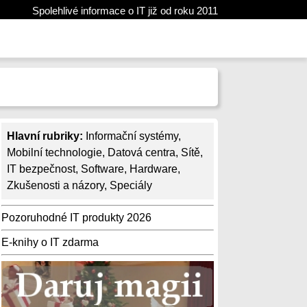
Spolehlivé informace o IT již od roku 2011
Hlavní rubriky:
Informační systémy
,
Mobilní technologie
,
Datová centra
,
Sítě
,
IT bezpečnost
,
Software
,
Hardware
,
Zkušenosti a názory
,
Speciály
Pozoruhodné IT produkty 2026
E-knihy o IT zdarma