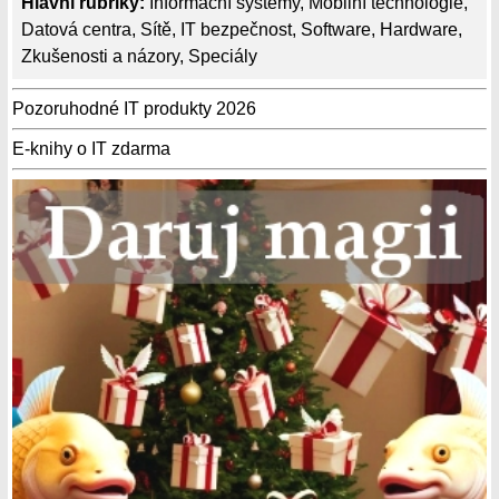
Hlavní rubriky:
Informační systémy
,
Mobilní technologie
,
Datová centra
,
Sítě
,
IT bezpečnost
,
Software
,
Hardware
,
Zkušenosti a názory
,
Speciály
Pozoruhodné IT produkty 2026
E-knihy o IT zdarma