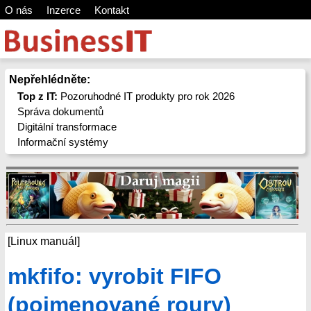
O nás
Inzerce
Kontakt
Nepřehlédněte:
Top z IT:
Pozoruhodné IT produkty pro rok 2026
Správa dokumentů
Digitální transformace
Informační systémy
[Linux manuál]
mkfifo: vyrobit FIFO
(pojmenované roury)