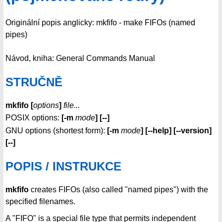
Originální popis anglicky: mkfifo - make FIFOs (named
pipes)
Návod, kniha: General Commands Manual
STRUČNĚ
mkfifo [
options
]
file...
POSIX options:
[-m
mode
] [--]
GNU options (shortest form):
[-m
mode
] [--help] [--version]
[--]
POPIS / INSTRUKCE
mkfifo
creates FIFOs (also called "named pipes") with the
specified filenames.
A "FIFO" is a special file type that permits independent