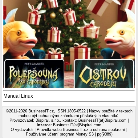
Manuál Linux
©2011-2026 BusinessIT.cz, ISSN 1805-0522 | Názvy použité v textech
mohou být ochrannými známkami příslušných vlastníků.
Provozovatel: Bispiral, s.r.o., kontakt: BusinessIT(at)Bispiral.com |
Inzerce:
BusinessIT(at)Bispiral.com
O vydavateli
|
Pravidla webu BusinessIT.cz a ochrana soukromí
|
Používáme
účetní program Money S3
| pg(9389)