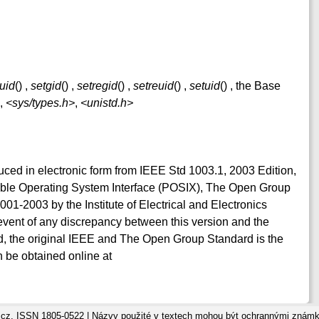
uid
() ,
setgid
() ,
setregid
() ,
setreuid
() ,
setuid
() , the Base
1,
<sys/types.h>
,
<unistd.h>
duced in electronic form from IEEE Std 1003.1, 2003 Edition,
table Operating System Interface (POSIX), The Open Group
001-2003 by the Institute of Electrical and Electronics
event of any discrepancy between this version and the
, the original IEEE and The Open Group Standard is the
 be obtained online at
cz, ISSN 1805-0522 | Názvy použité v textech mohou být ochrannými známka