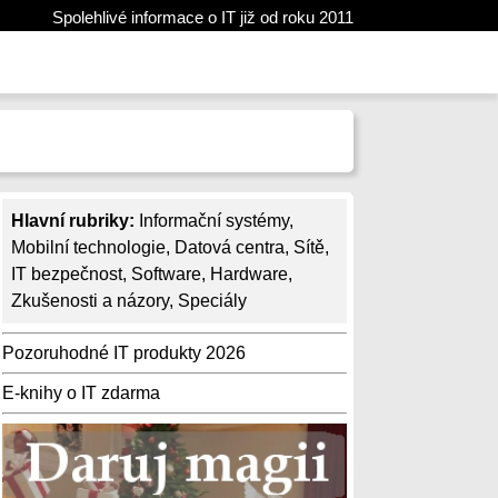
Spolehlivé informace o IT již od roku 2011
Hlavní rubriky:
Informační systémy
,
Mobilní technologie
,
Datová centra
,
Sítě
,
IT bezpečnost
,
Software
,
Hardware
,
Zkušenosti a názory
,
Speciály
Pozoruhodné IT produkty 2026
E-knihy o IT zdarma