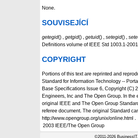
None.
SOUVISEJÍCÍ
getegid
() ,
getgid
() ,
getuid
() ,
setegid
() ,
sete
Definitions volume of IEEE Std 1003.1-200
COPYRIGHT
Portions of this text are reprinted and repro
Standard for Information Technology -- Por
Base Specifications Issue 6, Copyright (C) 2
Engineers, Inc and The Open Group. In the 
original IEEE and The Open Group Standard
referee document. The original Standard can
http://www.opengroup.org/unix/online.html .
2003
IEEE/The Open Group
©2011-2026 BusinessIT.