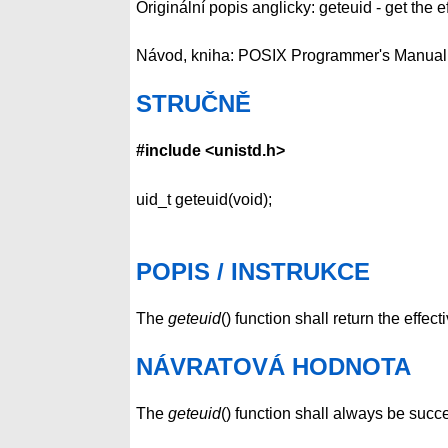
Originální popis anglicky: geteuid - get the e
Návod, kniha: POSIX Programmer's Manual
STRUČNĚ
#include <unistd.h>
uid_t geteuid(void);
POPIS / INSTRUKCE
The
geteuid
() function shall return the effec
NÁVRATOVÁ HODNOTA
The
geteuid
() function shall always be succe