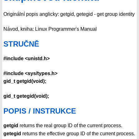
Originální popis anglicky: getgid, getegid - get group identity
Návod, kniha: Linux Programmer's Manual
STRUČNĚ
#include <unistd.h>
#include <sys/types.h>
gid_t getgid(void);
gid_t getegid(void);
POPIS / INSTRUKCE
getgid
returns the real group ID of the current process.
getegid
returns the effective group ID of the current process.