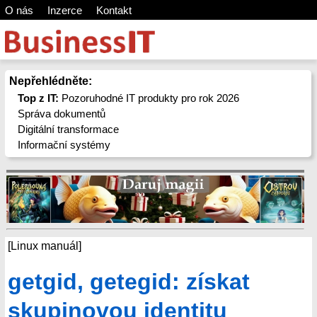
O nás
Inzerce
Kontakt
Nepřehlédněte:
Top z IT:
Pozoruhodné IT produkty pro rok 2026
Správa dokumentů
Digitální transformace
Informační systémy
[Linux manuál]
getgid, getegid: získat
skupinovou identitu