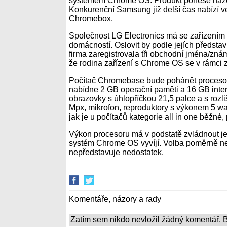
systémem Chrome OS. Produkt ponese náze
Konkurenční Samsung již delší čas nabízí 
Chromebox.
Společnost LG Electronics má se zařízením
domácností. Oslovit by podle jejích představ 
firma zaregistrovala tři obchodní jména/zná
že rodina zařízení s Chrome OS se v rámci z
Počítač Chromebase bude pohánět procesor 
nabídne 2 GB operační paměti a 16 GB inter
obrazovky s úhlopříčkou 21,5 palce a s rozl
Mpx, mikrofon, reproduktory s výkonem 5 w
jak je u počítačů kategorie all in one běžné,
Výkon procesoru má v podstatě zvládnout je
systém Chrome OS vyvíjí. Volba poměrně ne
nepředstavuje nedostatek.
Komentáře, názory a rady
Zatím sem nikdo nevložil žádný komentář. Bu