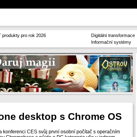
 produkty pro rok 2026
Digitální transformace
Informační systémy
n-one desktop s Chrome OS
na konferenci CES svůj první osobní počítač s operačním