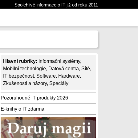
Spolehlivé informace o IT již od roku 2011
Hlavní rubriky:
Informační systémy
,
Mobilní technologie
,
Datová centra
,
Sítě
,
IT bezpečnost
,
Software
,
Hardware
,
Zkušenosti a názory
,
Speciály
Pozoruhodné IT produkty 2026
E-knihy o IT zdarma