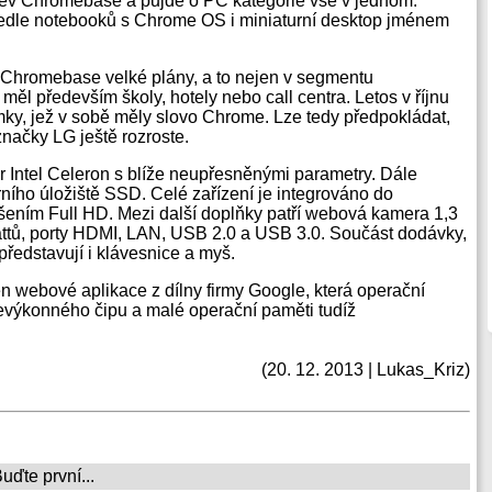
v Chromebase a půjde o PC kategorie vše v jednom.
vedle notebooků s Chrome OS i miniaturní desktop jménem
 Chromebase velké plány, a to nejen v segmentu
měl především školy, hotely nebo call centra. Letos v říjnu
mky, jež v sobě měly slovo Chrome. Lze tedy předpokládat,
načky LG ještě rozroste.
Intel Celeron s blíže neupřesněnými parametry. Dále
ního úložiště SSD. Celé zařízení je integrováno do
išením Full HD. Mezi další doplňky patří webová kamera 1,3
attů, porty HDMI, LAN, USB 2.0 a USB 3.0. Součást dodávky,
 představují i klávesnice a myš.
n webové aplikace z dílny firmy Google, která operační
výkonného čipu a malé operační paměti tudíž
(20. 12. 2013 | Lukas_Kriz)
ďte první...