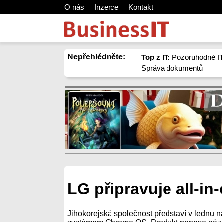
O nás
Inzerce
Kontakt
Nepřehlédněte:
Top z IT:
Pozoruhodné IT
Správa dokumentů
LG připravuje all-i
Jihokorejská společnost představí v lednu 