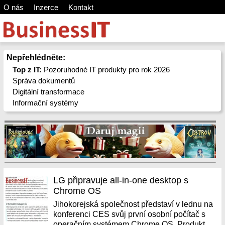
O nás
Inzerce
Kontakt
Nepřehlédněte:
Top z IT:
Pozoruhodné IT produkty pro rok 2026
Správa dokumentů
Digitální transformace
Informační systémy
LG připravuje all-in-one desktop s
Chrome OS
Jihokorejská společnost představí v lednu na
konferenci CES svůj první osobní počítač s
operačním systémem Chrome OS. Produkt