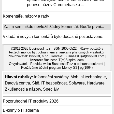
ponese název Chromebase a ...
Komentáře, názory a rady
Zatím sem nikdo nevložil žádný komentář. Buďte první...
Vkládání nových komentářů bylo dočasně pozastaveno.
©2011-2026 BusinessIT.cz, ISSN 1805-0522 | Názvy použité v
textech mohou být ochrannými známkami příslušných vlastníků.
Provozovatel: Bispiral, s.r.o., kontakt: BusinessIT(at)Bispiral.com |
Inzerce:
BusinessIT(at)Bispiral.com
O vydavateli
|
Pravidla webu BusinessIT.cz a ochrana soukromí
|
Používáme
účetní program Money S3
| pg(1964)
Hlavní rubriky:
Informační systémy
,
Mobilní technologie
,
Datová centra
,
Sítě
,
IT bezpečnost
,
Software
,
Hardware
,
Zkušenosti a názory
,
Speciály
Pozoruhodné IT produkty 2026
E-knihy o IT zdarma