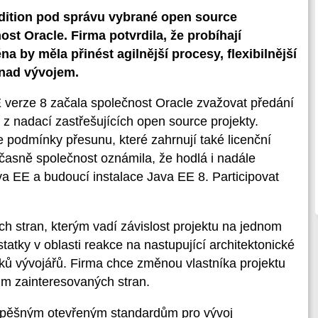
Edition pod správu vybrané open source
st Oracle. Firma potvrdila, že probíhají
a by měla přinést agilnější procesy, flexibilnější
 nad vývojem.
EE verze 8 začala společnost Oracle zvažovat předání
 z nadací zastřešujících open source projekty.
e podmínky přesunu, které zahrnují také licenční
oučasně společnost oznámila, že hodlá i nadále
a EE a budoucí instalace Java EE 8. Participovat
ch stran, kterým vadí závislost projektu na jednom
ostatky v oblasti reakce na nastupující architektonické
ků vývojářů. Firma chce změnou vlastníka projektu
ům zainteresovaných stran.
 úspěšným otevřeným standardům pro vývoj