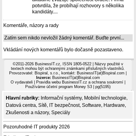
potvrdila, že probíhají rozhovory s několika
kandidáty....
Komentáře, názory a rady
Zatím sem nikdo nevložil žádný komentář. Buďte první...
Vkládání nových komentářů bylo dočasně pozastaveno.
©2011-2026 BusinessIT.cz, ISSN 1805-0522 | Názvy použité v
textech mohou být ochrannými známkami příslušných vlastníků.
Provozovatel: Bispiral, s.r.o., kontakt: BusinessIT(at)Bispiral.com |
Inzerce:
BusinessIT(at)Bispiral.com
O vydavateli
|
Pravidla webu BusinessIT.cz a ochrana soukromí
|
Používáme
účetní program Money S3
| pg(5195)
Hlavní rubriky:
Informační systémy
,
Mobilní technologie
,
Datová centra
,
Sítě
,
IT bezpečnost
,
Software
,
Hardware
,
Zkušenosti a názory
,
Speciály
Pozoruhodné IT produkty 2026