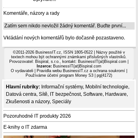
Komentáře, názory a rady
Zatím sem nikdo nevložil žádný komentář. Buďte první...
Vkládání nových komentářů bylo dočasně pozastaveno.
©2011-2026 BusinessIT.cz, ISSN 1805-0522 | Názvy použité v
textech mohou být ochrannými známkami příslušných vlastníků.
Provozovatel: Bispiral, s.r.o., kontakt: BusinessIT(at)Bispiral.com |
Inzerce:
BusinessIT(at)Bispiral.com
O vydavateli
|
Pravidla webu BusinessIT.cz a ochrana soukromí
|
Používáme
účetní program Money S3
| pg(4172)
Hlavní rubriky:
Informační systémy
,
Mobilní technologie
,
Datová centra
,
Sítě
,
IT bezpečnost
,
Software
,
Hardware
,
Zkušenosti a názory
,
Speciály
Pozoruhodné IT produkty 2026
E-knihy o IT zdarma