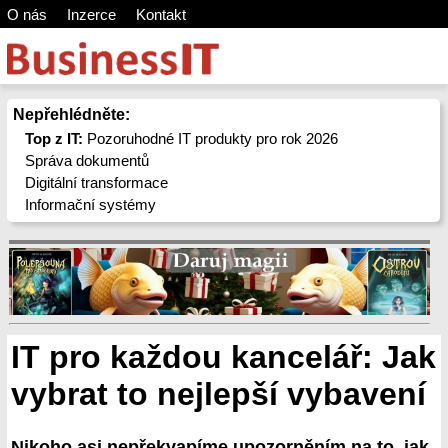
O nás
Inzerce
Kontakt
Nepřehlédněte:
Top z IT:
Pozoruhodné IT produkty pro rok 2026
Správa dokumentů
Digitální transformace
Informační systémy
IT pro každou kancelář: Jak
vybrat to nejlepší vybavení
Nikoho asi nepřekvapíme upozorněním na to, jak