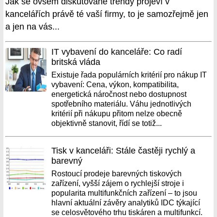
Jak se ovšem diskutované trendy projeví v
kancelářích právě té vaší firmy, to je samozřejmě jen
a jen na vás...
IT vybavení do kanceláře: Co radí
britská vláda
Existuje řada populárních kritérií pro nákup IT
vybavení: Cena, výkon, kompatibilita,
energetická náročnost nebo dostupnost
spotřebního materiálu. Váhu jednotlivých
kritérií při nákupu přitom nelze obecně
objektivně stanovit, řídí se totiž...
Tisk v kanceláři: Stále častěji rychlý a
barevný
Rostoucí prodeje barevných tiskových
zařízení, vyšší zájem o rychlejší stroje i
popularita multifunkčních zařízení – to jsou
hlavní aktuální závěry analytiků IDC týkající
se celosvětového trhu tiskáren a multifunkcí.