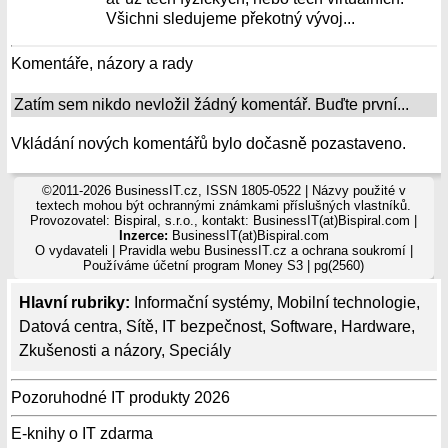
Všichni sledujeme překotný vývoj...
Komentáře, názory a rady
Zatím sem nikdo nevložil žádný komentář. Buďte první...
Vkládání nových komentářů bylo dočasně pozastaveno.
©2011-2026 BusinessIT.cz, ISSN 1805-0522 | Názvy použité v
textech mohou být ochrannými známkami příslušných vlastníků.
Provozovatel: Bispiral, s.r.o., kontakt: BusinessIT(at)Bispiral.com |
Inzerce:
BusinessIT(at)Bispiral.com
O vydavateli
|
Pravidla webu BusinessIT.cz a ochrana soukromí
|
Používáme
účetní program Money S3
| pg(2560)
Hlavní rubriky:
Informační systémy
,
Mobilní technologie
,
Datová centra
,
Sítě
,
IT bezpečnost
,
Software
,
Hardware
,
Zkušenosti a názory
,
Speciály
Pozoruhodné IT produkty 2026
E-knihy o IT zdarma