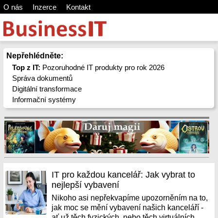
O nás
Inzerce
Kontakt
Nepřehlédněte:
Top z IT:
Pozoruhodné IT produkty pro rok 2026
Správa dokumentů
Digitální transformace
Informační systémy
IT pro každou kancelář: Jak vybrat to
nejlepší vybavení
Nikoho asi nepřekvapíme upozorněním na to,
jak moc se mění vybavení našich kanceláří -
ať už těch fyzických, nebo těch virtuálních.