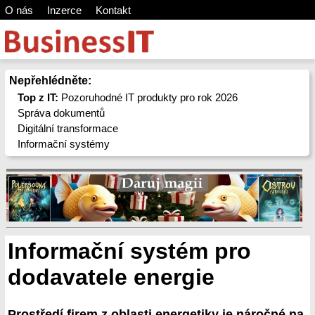
O nás
Inzerce
Kontakt
Nepřehlédněte:
Top z IT:
Pozoruhodné IT produkty pro rok 2026
Správa dokumentů
Digitální transformace
Informační systémy
Informační systém pro
dodavatele energie
Prostředí firem z oblasti energetiky je náročné na