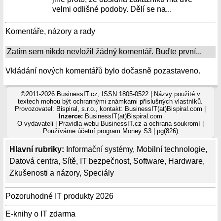
velmi odlišné podoby. Dělí se na...
Komentáře, názory a rady
Zatím sem nikdo nevložil žádný komentář. Buďte první...
Vkládání nových komentářů bylo dočasně pozastaveno.
©2011-2026 BusinessIT.cz, ISSN 1805-0522 | Názvy použité v
textech mohou být ochrannými známkami příslušných vlastníků.
Provozovatel: Bispiral, s.r.o., kontakt: BusinessIT(at)Bispiral.com |
Inzerce:
BusinessIT(at)Bispiral.com
O vydavateli
|
Pravidla webu BusinessIT.cz a ochrana soukromí
|
Používáme
účetní program Money S3
| pg(826)
Hlavní rubriky:
Informační systémy
,
Mobilní technologie
,
Datová centra
,
Sítě
,
IT bezpečnost
,
Software
,
Hardware
,
Zkušenosti a názory
,
Speciály
Pozoruhodné IT produkty 2026
E-knihy o IT zdarma