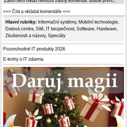
Zatím sem nikdo nevložil žádný komentář. Buďte první...
>>> Číst a vkládat komentáře <<<
Hlavní rubriky:
Informační systémy
,
Mobilní technologie
,
Datová centra
,
Sítě
,
IT bezpečnost
,
Software
,
Hardware
,
Zkušenosti a názory
,
Speciály
Pozoruhodné IT produkty 2026
E-knihy o IT zdarma