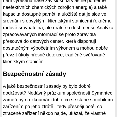
není vyřešená naše závislost na vlastně poměrně
neefektivních chemických zdrojích energie) a také
kapacita dostupné paměti a úložiště dat je sice ve
srovnání s obvyklými klientskými stanicemi řekněme
řádově srovnatelná, ale reálně o dost menší. Analýza
zpracovávaných informací se proto zpravidla
přesouvá do datových center, která disponují
dostatečným výpočetním výkonem a mohou dobře
převzít úkoly přesné detekce, tradičně svěřované
klientským stanicím.
Bezpečnostní zásady
A jaké bezpečnostní zásady by bylo dobré
dodržovat? Nedávný průzkum společnosti Symantec
zaměřený na zkoumání toho, co se stane s mobilním
zařízením po jeho ztrátě - tedy přesněji poté, co
ztracené zařízení někdo najde, ukázal, že vlastně