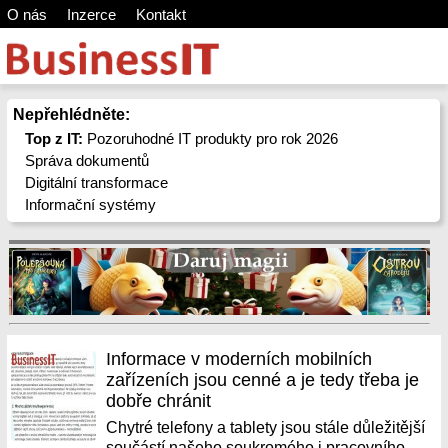
O nás
Inzerce
Kontakt
Nepřehlédněte:
Top z IT:
Pozoruhodné IT produkty pro rok 2026
Správa dokumentů
Digitální transformace
Informační systémy
Informace v moderních mobilních
zařízeních jsou cenné a je tedy třeba je
dobře chránit
Chytré telefony a tablety jsou stále důležitější
součástí našeho soukromého i pracovního