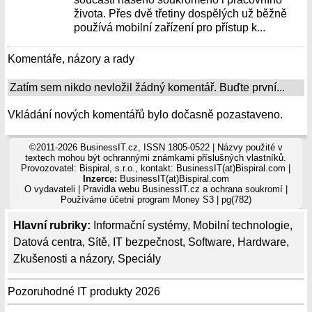
života. Přes dvě třetiny dospělých už běžně
používá mobilní zařízení pro přístup k...
Komentáře, názory a rady
Zatím sem nikdo nevložil žádný komentář. Buďte první...
Vkládání nových komentářů bylo dočasně pozastaveno.
©2011-2026 BusinessIT.cz, ISSN 1805-0522 | Názvy použité v
textech mohou být ochrannými známkami příslušných vlastníků.
Provozovatel: Bispiral, s.r.o., kontakt: BusinessIT(at)Bispiral.com |
Inzerce:
BusinessIT(at)Bispiral.com
O vydavateli
|
Pravidla webu BusinessIT.cz a ochrana soukromí
|
Používáme
účetní program Money S3
| pg(782)
Hlavní rubriky:
Informační systémy
,
Mobilní technologie
,
Datová centra
,
Sítě
,
IT bezpečnost
,
Software
,
Hardware
,
Zkušenosti a názory
,
Speciály
Pozoruhodné IT produkty 2026