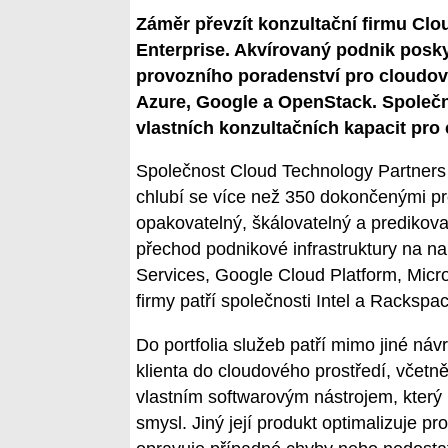
Záměr převzít konzultační firmu Cl
Enterprise. Akvírovaný podnik poskyt
provozního poradenství pro cloudov
Azure, Google a OpenStack. Společn
vlastních konzultačních kapacit pro
Společnost Cloud Technology Partners 
chlubí se více než 350 dokončenými pr
opakovatelný, škálovatelný a predikova
přechod podnikové infrastruktury na n
Services, Google Cloud Platform, Micr
firmy patří společnosti Intel a Rackspa
Do portfolia služeb patří mimo jiné n
klienta do cloudového prostředí, včet
vlastním softwarovým nástrojem, který i
smysl. Jiný její produkt optimalizuje 