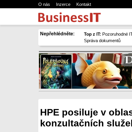
O nás
Inzerce
Kontakt
Nepřehlédněte:
Top z IT:
Pozoruhodné IT
Správa dokumentů
HPE posiluje v obla
konzultačních služe