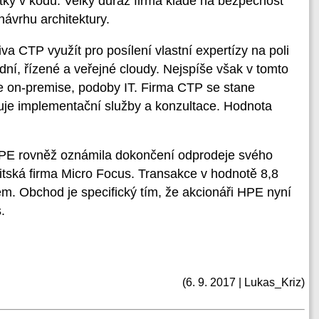
ky v kódu. Velký důraz firma klade na bezpečnost
návrhu architektury.
 CTP využít pro posílení vlastní expertízy na poli
idní, řízené a veřejné cloudy. Nejspíše však v tomto
e on-premise, podoby IT. Firma CTP se stane
tuje implementační služby a konzultace. Hodnota
HPE rovněž oznámila dokončení odprodeje svého
itská firma Micro Focus. Transakce v hodnotě 8,8
em. Obchod je specifický tím, že akcionáři HPE nyní
.
(6. 9. 2017 | Lukas_Kriz)