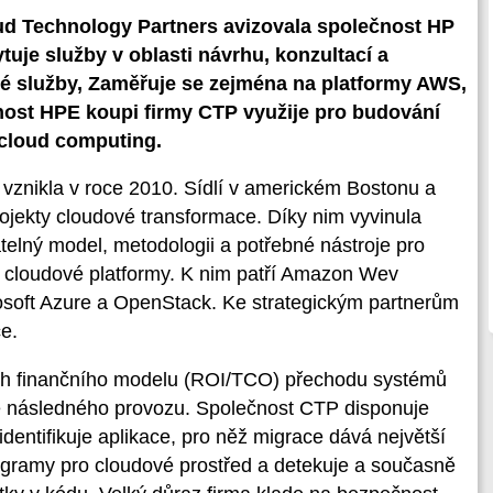
oud Technology Partners avizovala společnost HP
uje služby v oblasti návrhu, konzultací a
é služby, Zaměřuje se zejména na platformy AWS,
ost HPE koupi firmy CTP využije pro budování
 cloud computing.
vznikla v roce 2010. Sídlí v americkém Bostonu a
ojekty cloudové transformace. Díky nim vyvinula
telný model, metodologii a potřebné nástroje pro
a cloudové platformy. K nim patří Amazon Wev
osoft Azure a OpenStack. Ke strategickým partnerům
ce.
ávrh finančního modelu (ROI/TCO) přechodu systémů
ně následného provozu. Společnost CTP disponuje
dentifikuje aplikace, pro něž migrace dává největší
programy pro cloudové prostřed a detekuje a současně