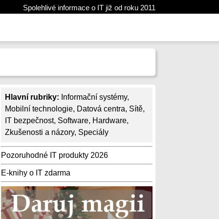
Spolehlivé informace o IT již od roku 2011
Hlavní rubriky:
Informační systémy
,
Mobilní technologie
,
Datová centra
,
Sítě
,
IT bezpečnost
,
Software
,
Hardware
,
Zkušenosti a názory
,
Speciály
Pozoruhodné IT produkty 2026
E-knihy o IT zdarma