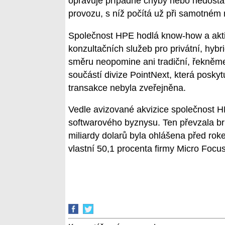
opravuje případné chyby nebo nedostat
provozu, s níž počítá už při samotném 
Společnost HPE hodlá know-how a aktiva
konzultačních služeb pro privátní, hybr
směru neopomine ani tradiční, řekněm
součástí divize PointNext, která posky
transakce nebyla zveřejněna.
Vedle avizované akvizice společnost 
softwarového byznysu. Ten převzala br
miliardy dolarů byla ohlášena před rok
vlastní 50,1 procenta firmy Micro Focus