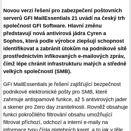
Novou verzi řešení pro zabezpečení poštovních
serverů GFI MailEssentials 21 uvádí na český trh
společnost GFI Software. Hlavní změnu
představují nová antivirová jádra Cyren a
Sophos, která podle výrobce zlepšují schopnost
identifikovat a zabránit útokům na podnikové sítě
prostřednictvím infikovaných e-mailových zpráv,
čímž lépe chránit infrastrukturu malých a středně
velkých společností (SMB).
GFI MailEssentials je řešení zajišťující bezpečnost
podnikové elektronické pošty pro SMB, které
zahrnuje antispamové funkce, až 5 antivirových jader
a skener pro Zero day zranitelnosti. Rovněž obsahuje
funkci pokročilého filtrování obsahu umožňující
filtrovat příchozí, odchozí a interní e-maily na
informace typu čísla platebních karet, a to jak v těle