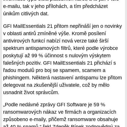
e-mailu, tak v jeho přílohách, a tím předcházet
únikům citlivých dat.
GFI MailEssentials 21 přitom nepřináší jen o novinky
v oblasti antirů zmíněné výše. Kromě posílení
antivirových funkcí nabízí nová verze také širší
spektrum antispamových filtrů, které podle výrobce
poskytují až 99 % účinnost s nulovým výskytem
falešných pozitiv. GFI MailEssentials 21 přichází s
řadou modulů pro boj se spamem, scamem a
phishingem. Některá nastavení antispamu lze přitom
delegovat na zkušenější uživatele, což by mělo
usnadnit život správcům.
„Podle nedávné zprávy GFI Software je 59 %
ransomwarových nákaz ve firmách a organizacích
způsobeno e-maily, přičemž ransomware obsahuje
až 40 % spamů,“ řekl Zdeněk Bínek zodpovědný za