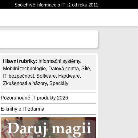
Spolehlivé informace o IT již od roku 2011
Hlavní rubriky:
Informační systémy
,
Mobilní technologie
,
Datová centra
,
Sítě
,
IT bezpečnost
,
Software
,
Hardware
,
Zkušenosti a názory
,
Speciály
Pozoruhodné IT produkty 2026
E-knihy o IT zdarma