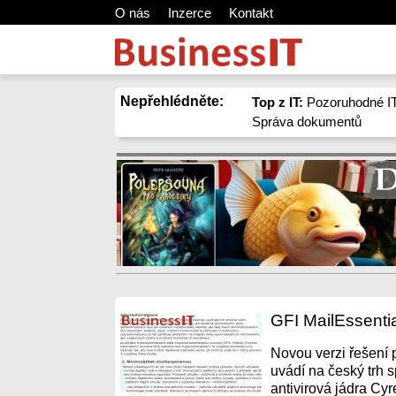
O nás
Inzerce
Kontakt
Nepřehlédněte:
Top z IT:
Pozoruhodné IT
Správa dokumentů
GFI MailEssenti
Novou verzi řešení 
uvádí na český trh 
antivirová jádra Cyre