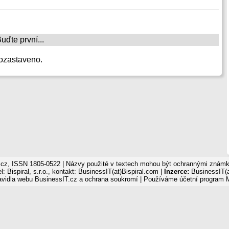
ďte první...
ozastaveno.
cz, ISSN 1805-0522 | Názvy použité v textech mohou být ochrannými známka
: Bispiral, s.r.o., kontakt: BusinessIT(at)Bispiral.com |
Inzerce:
BusinessIT(a
avidla webu BusinessIT.cz a ochrana soukromí
| Používáme
účetní program