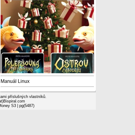
Manuál Linux
mi příslušných vlastníků.
t)Bispiral.com
 Money S3
| pg(5487)