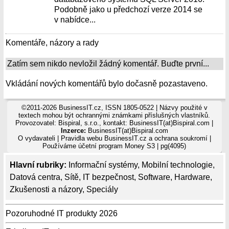
Podobně jako u předchozí verze 2014 se
v nabídce...
Komentáře, názory a rady
Zatím sem nikdo nevložil žádný komentář. Buďte první...
Vkládání nových komentářů bylo dočasně pozastaveno.
©2011-2026 BusinessIT.cz, ISSN 1805-0522 | Názvy použité v
textech mohou být ochrannými známkami příslušných vlastníků.
Provozovatel: Bispiral, s.r.o., kontakt: BusinessIT(at)Bispiral.com |
Inzerce:
BusinessIT(at)Bispiral.com
O vydavateli
|
Pravidla webu BusinessIT.cz a ochrana soukromí
|
Používáme
účetní program Money S3
| pg(4095)
Hlavní rubriky:
Informační systémy
,
Mobilní technologie
,
Datová centra
,
Sítě
,
IT bezpečnost
,
Software
,
Hardware
,
Zkušenosti a názory
,
Speciály
Pozoruhodné IT produkty 2026