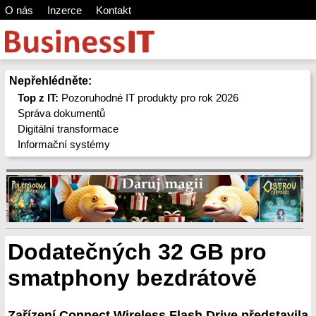
O nás
Inzerce
Kontakt
Nepřehlédněte:
Top z IT:
Pozoruhodné IT produkty pro rok 2026
Správa dokumentů
Digitální transformace
Informační systémy
Dodatečných 32 GB pro
smatphony bezdrátově
Zařízení Connect Wireless Flash Drive představila