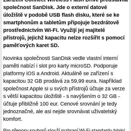
společnost SanDisk. Jde o externí datové
úložiště v podobě USB flash disku, které se ke
smartphonům a tabletům připojuje bezdrátově
prostřednictvím Wi-Fi. Využijí jej majitelé
přístrojů, jejichž kapacitu nelze rozšířit s pomocí
paměťových karet SD.
Novinka společnosti SanDisk vedle vlastní interní
paměti nabízí i slot pro karty microSD. Podporuje
platformy iOS a Android. Aktuálně se zařízení s
kapacitou 32 GB prodává za 59,99 eura. Například
společnost Apple si u svých přístrojů účtuje za verze
s větší kapacitou úložiště - s navýšením o 32 GB -
účtuje přibližně 100 eur. Cenové srovnání je tedy
jednoznačné, ale asi nejde srovnávat uživatelský
komfort.
Pro přenosy souborů slouží rozhraní Wi-Fi standardu b/g/n/.