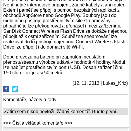
Není nutné internetové připojení, žádné kabely a ani router.
Externí paměť se připojí s pomocí bezplatných aplikací z
obchodů AppStore nebo Google Play. Soubory jsou do
mobilního přístroje prostřednictvím sítě streamovány,
případně je lze překopírovat a přenášet i mezi zařízeními.
SanDisk Connect Wireless Flash Drive se dokáže najednou
připojit až k osmi zařízením. Souběžné streamování lze
realizovat do tří přístrojů najednou. Connect Wireless Flash
Drive lze připojit i do domácí sítě Wi-Fi.
Dobu provozu na baterie při zapnutém neustálém
přenosu/streamu výrobce udává v hodnotě 4 hodiny. Modul
lze nabíjet prostřednictvím portu USB. Dosah zařízení činí
150 stop, což je asi 50 metrů.
(12. 11. 2013 | Lukas_Kriz)
Komentáře, názory a rady
Zatím sem nikdo nevložil žádný komentář. Buďte první...
>>> Číst a vkládat komentáře <<<