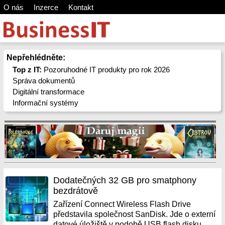
O nás
Inzerce
Kontakt
Nepřehlédněte:
Top z IT:
Pozoruhodné IT produkty pro rok 2026
Správa dokumentů
Digitální transformace
Informační systémy
Dodatečných 32 GB pro smatphony
bezdrátově
Zařízení Connect Wireless Flash Drive
představila společnost SanDisk. Jde o externí
datové úložiště v podobě USB flash disku,