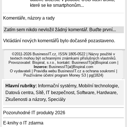
které se ke smartphonům...
Komentáře, názory a rady
Zatím sem nikdo nevložil žádný komentář. Buďte první...
Vkládání nových komentářů bylo dočasně pozastaveno.
©2011-2026 BusinessIT.cz, ISSN 1805-0522 | Názvy použité v
textech mohou být ochrannými známkami příslušných vlastníků.
Provozovatel: Bispiral, s.r.o., kontakt: BusinessIT(at)Bispiral.com |
Inzerce:
BusinessIT(at)Bispiral.com
O vydavateli
|
Pravidla webu BusinessIT.cz a ochrana soukromí
|
Používáme
účetní program Money S3
| pg(1824)
Hlavní rubriky:
Informační systémy
,
Mobilní technologie
,
Datová centra
,
Sítě
,
IT bezpečnost
,
Software
,
Hardware
,
Zkušenosti a názory
,
Speciály
Pozoruhodné IT produkty 2026
E-knihy o IT zdarma