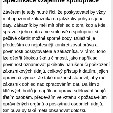
Specifikace vzájemné spolupráce
Závěrem je tedy nutné říci, že poskytovatel by vždy
měl upozornit zákazníka na jakýkoliv pohyb s jeho
daty. Zákazník by měl mít přehled o tom, kdo a kde
spravuje jeho data a ve smlouvě o spolupráci si
pečlivě ošetřit možné sporné body. Důležité je
především co nejpřesněji konkretizovat práva a
povinnosti poskytovatele a zákazníka. V rámci toho
lze ošetřit širokou škálu činností, jako například
povinnost oznamovat jakékoliv narušení či poškození
zákazníkových údajů, celkový přístup k datům, jejich
opravu či výmaz. Je také možnost stanovit, aby měl
zákazník dohled nad zpracováním dat. Dalším z
klíčových bodů je například úprava sdělování údajů
třetím osobám, především ve vztahu k požadavkům
oprávněných orgánů o poskytnutí osobních údajů.
Smlouva by také měla obsahovat doložku