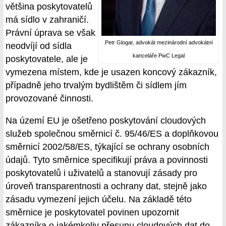
většina poskytovatelů
má sídlo v zahraničí.
Právní úprava se však
Petr Glogar, advokát mezinárodní advokátní
neodvíjí od sídla
kanceláře PwC Legal
poskytovatele, ale je
vymezena místem, kde je usazen koncový zákazník,
případně jeho trvalým bydlištěm či sídlem jím
provozované činnosti.
Na území EU je ošetřeno poskytování cloudových
služeb společnou směrnicí č. 95/46/ES a doplňkovou
směrnicí 2002/58/ES, týkající se ochrany osobních
údajů. Tyto směrnice specifikují práva a povinnosti
poskytovatelů i uživatelů a stanovují zásady pro
úroveň transparentnosti a ochrany dat, stejně jako
zásadu vymezení jejich účelu. Na základě této
směrnice je poskytovatel povinen upozornit
zákazníka o jakémkoliv přesunu cloudových dat do