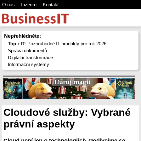
O nás
Inzerce
Kontakt
Nepřehlédněte:
Top z IT:
Pozoruhodné IT produkty pro rok 2026
Správa dokumentů
Digitální transformace
Informační systémy
Cloudové služby: Vybrané
právní aspekty
Cloud není jen o technologiích. Podívejme se