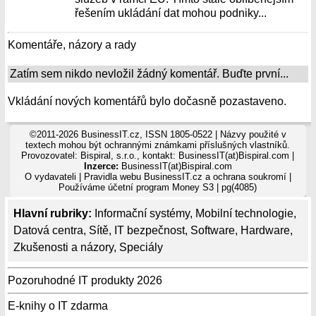
řešením ukládání dat mohou podniky...
Komentáře, názory a rady
Zatím sem nikdo nevložil žádný komentář. Buďte první...
Vkládání nových komentářů bylo dočasně pozastaveno.
©2011-2026 BusinessIT.cz, ISSN 1805-0522 | Názvy použité v
textech mohou být ochrannými známkami příslušných vlastníků.
Provozovatel: Bispiral, s.r.o., kontakt: BusinessIT(at)Bispiral.com |
Inzerce:
BusinessIT(at)Bispiral.com
O vydavateli
|
Pravidla webu BusinessIT.cz a ochrana soukromí
|
Používáme
účetní program Money S3
| pg(4085)
Hlavní rubriky:
Informační systémy
,
Mobilní technologie
,
Datová centra
,
Sítě
,
IT bezpečnost
,
Software
,
Hardware
,
Zkušenosti a názory
,
Speciály
Pozoruhodné IT produkty 2026
E-knihy o IT zdarma