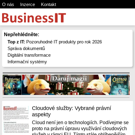
O nás
Inzerce
Kontakt
Nepřehlédněte:
Top z IT:
Pozoruhodné IT produkty pro rok 2026
Správa dokumentů
Digitální transformace
Informační systémy
Cloudové služby: Vybrané právní
aspekty
Cloud není jen o technologiích. Podívejme se
proto na právní úpravu využívání cloudových
služeb v rámci EU. Tímto stále oblíbenějším