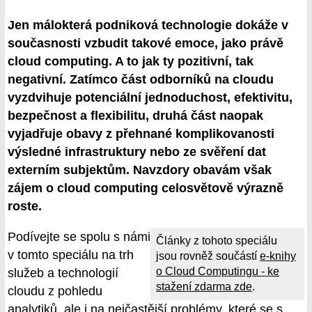
Jen málokterá podniková technologie dokáže v
současnosti vzbudit takové emoce, jako právě
cloud computing. A to jak ty pozitivní, tak
negativní. Zatímco část odborníků na cloudu
vyzdvihuje potenciální jednoduchost, efektivitu,
bezpečnost a flexibilitu, druhá část naopak
vyjadřuje obavy z přehnané komplikovanosti
výsledné infrastruktury nebo ze svěření dat
externím subjektům. Navzdory obavám však
zájem o cloud computing celosvětově výrazně
roste.
Podívejte se spolu s námi
Články z tohoto speciálu
v tomto speciálu na trh
jsou rovněž součástí
e-knihy
o Cloud Computingu - ke
služeb a technologií
stažení zdarma zde
.
cloudu z pohledu
analytiků, ale i na nejčastější problémy, které se s