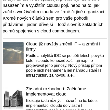
nasazením a využitím cloudu pojí, nebo na to, jak
začít s využíváním cloudu ve firmě či jiné organizaci.
Kromě nových článků sem pro vaše pohodlí
přidáváme i jeden dřívější – totiž slovník základních
pojmů spojených s cloud computingem.
Cloud již navždy změnil IT – a změní i
firmy
Podle analytiků IDC se po pěti letech povyku
kolem cloudu konečně začínají naplno
projevovat jeho přínosy. Nový přístup přitom
podle nich neznamená jen náhradu staré IT
infrastruktury za novou, ale...
Zásadní rozhodnutí: Začínáme
implementovat cloud
Existuje řada různých názorů na to, kde s
implementací cloudu do vlastní IT