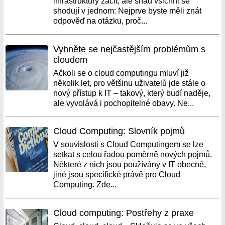
infrastruktury začít, ale snad všichni se
shodují v jednom: Nejprve byste měli znát
odpověď na otázku, proč...
Vyhněte se nejčastějším problémům s
cloudem
Ačkoli se o cloud computingu mluví již
několik let, pro většinu uživatelů jde stále o
nový přístup k IT – takový, který budí naděje,
ale vyvolává i pochopitelné obavy. Ne...
Cloud Computing: Slovník pojmů
V souvislosti s Cloud Computingem se lze
setkat s celou řadou poměrně nových pojmů.
Některé z nich jsou používány v IT obecně,
jiné jsou specifické právě pro Cloud
Computing. Zde...
Cloud computing: Postřehy z praxe