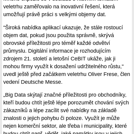
veletrhu zaměřovalo na inovativní řešení, která
umožňují právě práci s velkými objemy dat.
"Široká nabídka aplikací ukazuje, že stále rostoucí
objem dat, pokud jsou použita správně, skrývá
obrovské příležitosti pro téměř každé odvětví
průmyslu. Digitální informace je rozhodujícím
zdrojem 21. století a letošní CeBIT ukáže, jak ji
mohou firmy využít k dosažení udržitelného růstu,"
uvedl ještě před začátkem veletrhu Oliver Frese, člen
vedení Deutsche Messe.
„Big Data skýtají značné příležitosti pro obchodníky,
kteří budou chtít ještě lépe porozumět chování svých
zákazníků a lépe zacílit své nabídky na základě
znalosti o jejich pohybu či poloze. Využít je může
nejen komerční sektor, ale třeba i municipality, které
budou chtít např. vědět, jaké památky jsou v jejich