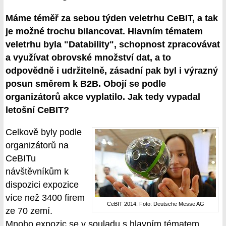
Máme téměř za sebou týden veletrhu CeBIT, a tak
je možné trochu bilancovat. Hlavním tématem
veletrhu byla "Datability", schopnost zpracovávat
a využívat obrovské množství dat, a to
odpovědně i udržitelně, zásadní pak byl i výrazný
posun směrem k B2B. Obojí se podle
organizátorů akce vyplatilo. Jak tedy vypadal
letošní CeBIT?
Celkově byly podle
organizátorů na
CeBITu
návštěvníkům k
dispozici expozice
více než 3400 firem
CeBIT 2014. Foto: Deutsche Messe AG
ze 70 zemí.
Mnoho expozic se v souladu s hlavním tématem