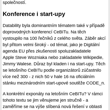
společností.
Konference i start-upy
Datability byla dominantním tématem také v případě
doprovodných konferencí CeBITu. Na těch
vystoupilo na 100 řečníků z celého světa. Záběr akcí
byl přitom velmi široký - od témat, jako je Digitální
agenda EU přes zkušenosti spoluzakladatele
Apple Steve Wozniaka nebo zakladatele Wikipedie,
Jimmy Walese. Důraz byl kladen i na start-upy. Těch
se letošního CeBITu podle organizátorů zúčastnilo
více než 300 - z nich 50 v hale 16 na oficiálním
stánku mezinárodním start-upové soutěže CODE_n.
A konkrétní exponáty na letošním CeBITu? V rámci
tohoto textu se jim věnujeme jen stručně - a
zaměříme se na výše slíbená nová řešení v oblasti