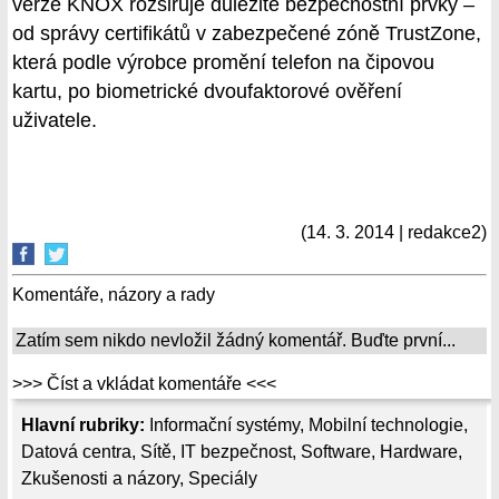
verze KNOX rozšiřuje důležité bezpečnostní prvky –
od správy certifikátů v zabezpečené zóně TrustZone,
která podle výrobce promění telefon na čipovou
kartu, po biometrické dvoufaktorové ověření
uživatele.
(14. 3. 2014 | redakce2)
Komentáře, názory a rady
Zatím sem nikdo nevložil žádný komentář. Buďte první...
>>> Číst a vkládat komentáře <<<
Hlavní rubriky:
Informační systémy
,
Mobilní technologie
,
Datová centra
,
Sítě
,
IT bezpečnost
,
Software
,
Hardware
,
Zkušenosti a názory
,
Speciály