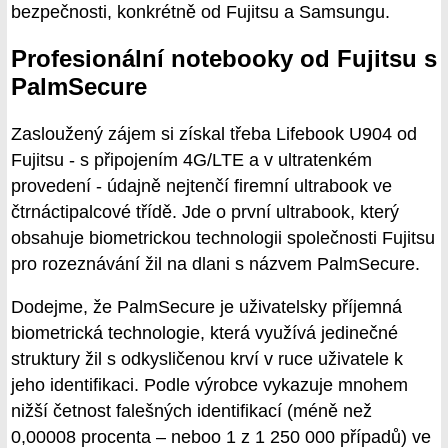
bezpečnosti, konkrétně od Fujitsu a Samsungu.
Profesionální notebooky od Fujitsu s
PalmSecure
Zasloužený zájem si získal třeba Lifebook U904 od
Fujitsu - s připojením 4G/LTE a v ultratenkém
provedení - údajně nejtenčí firemní ultrabook ve
čtrnáctipalcové třídě. Jde o první ultrabook, který
obsahuje biometrickou technologii společnosti Fujitsu
pro rozeznávání žil na dlani s názvem PalmSecure.
Dodejme, že PalmSecure je uživatelsky příjemná
biometrická technologie, která využívá jedinečné
struktury žil s odkysličenou krví v ruce uživatele k
jeho identifikaci. Podle výrobce vykazuje mnohem
nižší četnost falešných identifikací (méně než
0,00008 procenta – neboo 1 z 1 250 000 případů) ve