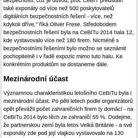
bezpečností, což je důvod, proč CeBIT představí
také exponáty od více než 500 poskytovatelů
digitálních bezpečnostních řešení - více, než
kdykoli dříve," říká Oliver Frese. Středobodem
bezpečnostních řešení byla na CeBITu 2014 hala 12,
kde vystavovalo více než 180 firem. Nicméně s
bezpečnostními řešeními bylo možno se seznámit
pochopitelně i v řadě expozic mimo tuto halu. Ke
konkrétním produktům se dostaneme dále.
Mezinárodní účast
Významnou charakteristikou letošního CeBITu byla i
mezinárodní účast. Po pěti letech podle organizátorů
opět převážil počet zahraničních firem ty domácí - na
CeBITu 2014 bylo těch ze zahraničí 55 %. Dodejme,
že partnerskou zemí byla letos Velká Británie - a své
exponáty zde pod její vlajkou vystavovalo na 130