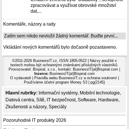
zpracovávat a využívat obrovské množství
dat,...
Komentáře, názory a rady
Zatím sem nikdo nevložil žádný komentář. Buďte první...
Vkládání nových komentářů bylo dočasně pozastaveno.
©2011-2026 BusinessIT.cz, ISSN 1805-0522 | Názvy použité v
textech mohou být ochrannými známkami příslušných vlastníků.
Provozovatel: Bispiral, s.r.o., kontakt: BusinessIT(at)Bispiral.com |
Inzerce:
BusinessIT(at)Bispiral.com
O vydavateli
|
Pravidla webu BusinessIT.cz a ochrana soukromí
|
Používáme
účetní program Money S3
| pg(2145)
Hlavní rubriky:
Informační systémy
,
Mobilní technologie
,
Datová centra
,
Sítě
,
IT bezpečnost
,
Software
,
Hardware
,
Zkušenosti a názory
,
Speciály
Pozoruhodné IT produkty 2026