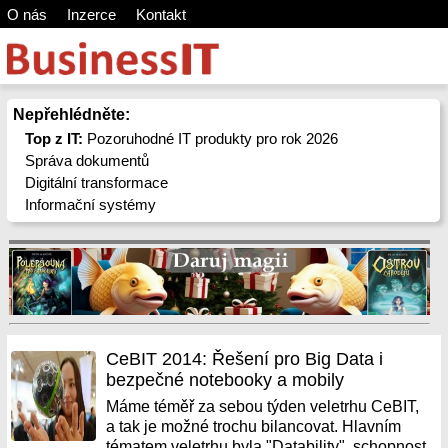
O nás
Inzerce
Kontakt
Nepřehlédněte:
Top z IT:
Pozoruhodné IT produkty pro rok 2026
Správa dokumentů
Digitální transformace
Informační systémy
CeBIT 2014: Řešení pro Big Data i
bezpečné notebooky a mobily
Máme téměř za sebou týden veletrhu CeBIT,
a tak je možné trochu bilancovat. Hlavním
tématem veletrhu byla "Datability", schopnost