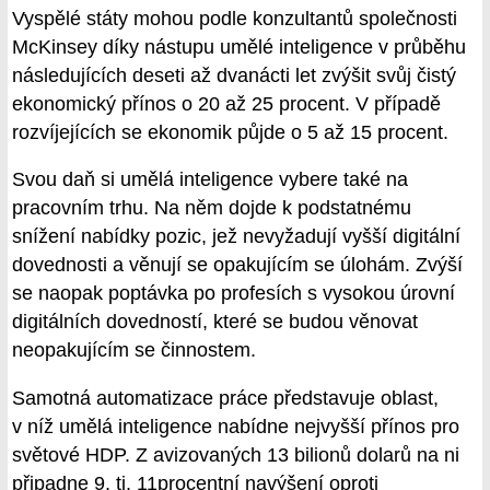
Vyspělé státy mohou podle konzultantů společnosti
McKinsey díky nástupu umělé inteligence v průběhu
následujících deseti až dvanácti let zvýšit svůj čistý
ekonomický přínos o 20 až 25 procent. V případě
rozvíjejících se ekonomik půjde o 5 až 15 procent.
Svou daň si umělá inteligence vybere také na
pracovním trhu. Na něm dojde k podstatnému
snížení nabídky pozic, jež nevyžadují vyšší digitální
dovednosti a věnují se opakujícím se úlohám. Zvýší
se naopak poptávka po profesích s vysokou úrovní
digitálních dovedností, které se budou věnovat
neopakujícím se činnostem.
Samotná automatizace práce představuje oblast,
v níž umělá inteligence nabídne nejvyšší přínos pro
světové HDP. Z avizovaných 13 bilionů dolarů na ni
připadne 9, tj. 11procentní navýšení oproti