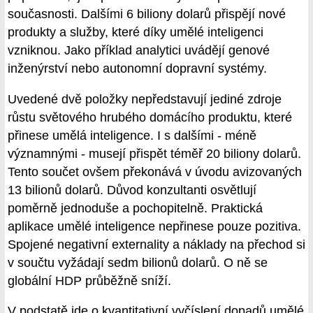
současnosti. Dalšími 6 biliony dolarů přispějí nové
produkty a služby, které díky umělé inteligenci
vzniknou. Jako příklad analytici uvádějí genové
inženýrství nebo autonomní dopravní systémy.
Uvedené dvě položky nepředstavují jediné zdroje
růstu světového hrubého domácího produktu, které
přinese umělá inteligence. I s dalšími - méně
významnými - musejí přispět téměř 20 biliony dolarů.
Tento součet ovšem překonává v úvodu avizovaných
13 bilionů dolarů. Důvod konzultanti osvětlují
poměrně jednoduše a pochopitelně. Praktická
aplikace umělé inteligence nepřinese pouze pozitiva.
Spojené negativní externality a náklady na přechod si
v součtu vyžádají sedm bilionů dolarů. O ně se
globální HDP průběžně sníží.
V podstatě jde o kvantitativní vyčíslení dopadů umělé