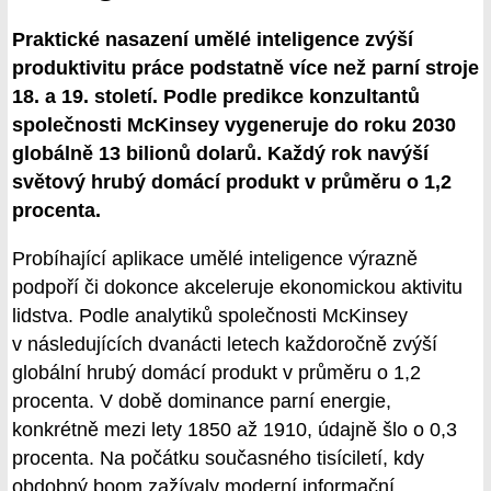
Praktické nasazení umělé inteligence zvýší
produktivitu práce podstatně více než parní stroje
18. a 19. století. Podle predikce konzultantů
společnosti McKinsey vygeneruje do roku 2030
globálně 13 bilionů dolarů. Každý rok navýší
světový hrubý domácí produkt v průměru o 1,2
procenta.
Probíhající aplikace umělé inteligence výrazně
podpoří či dokonce akceleruje ekonomickou aktivitu
lidstva. Podle analytiků společnosti McKinsey
v následujících dvanácti letech každoročně zvýší
globální hrubý domácí produkt v průměru o 1,2
procenta. V době dominance parní energie,
konkrétně mezi lety 1850 až 1910, údajně šlo o 0,3
procenta. Na počátku současného tisíciletí, kdy
obdobný boom zažívaly moderní informační