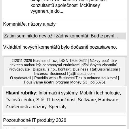
konzultantů společnosti McKinsey
vygeneruje do...
Komentáře, názory a rady
Zatím sem nikdo nevložil žádný komentář. Buďte první...
Vkládání nových komentářů bylo dočasně pozastaveno.
©2011-2026 BusinessIT.cz, ISSN 1805-0522 | Názvy použité v
textech mohou být ochrannými známkami příslušných vlastníků.
Provozovatel: Bispiral, s.r.o., kontakt: BusinessIT(at)Bispiral.com |
Inzerce:
BusinessIT(at)Bispiral.com
O vydavateli
|
Pravidla webu BusinessIT.cz a ochrana soukromí
|
Používáme
účetní program Money S3
| pg(6376)
Hlavní rubriky:
Informační systémy
,
Mobilní technologie
,
Datová centra
,
Sítě
,
IT bezpečnost
,
Software
,
Hardware
,
Zkušenosti a názory
,
Speciály
Pozoruhodné IT produkty 2026