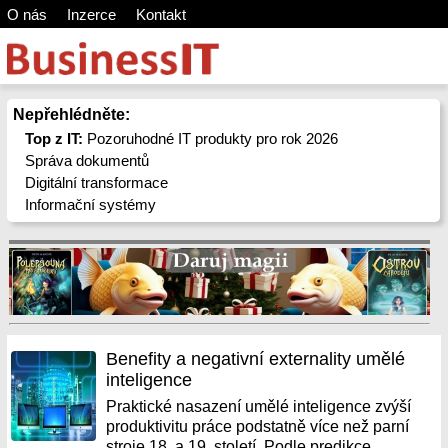
O nás
Inzerce
Kontakt
Nepřehlédněte:
Top z IT:
Pozoruhodné IT produkty pro rok 2026
Správa dokumentů
Digitální transformace
Informační systémy
Benefity a negativní externality umělé
inteligence
Praktické nasazení umělé inteligence zvýší
produktivitu práce podstatně více než parní
stroje 18. a 19. století. Podle predikce