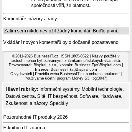
společnosti věří, že platnost...
Komentáře, názory a rady
Zatím sem nikdo nevložil žádný komentář. Buďte první...
Vkládání nových komentářů bylo dočasně pozastaveno.
©2011-2026 BusinessIT.cz, ISSN 1805-0522 | Názvy použité v
textech mohou být ochrannými známkami příslušných vlastníků.
Provozovatel: Bispiral, s.r.o., kontakt: BusinessIT(at)Bispiral.com |
Inzerce:
BusinessIT(at)Bispiral.com
O vydavateli
|
Pravidla webu BusinessIT.cz a ochrana soukromí
|
Používáme
účetní program Money S3
| pg(3047)
Hlavní rubriky:
Informační systémy
,
Mobilní technologie
,
Datová centra
,
Sítě
,
IT bezpečnost
,
Software
,
Hardware
,
Zkušenosti a názory
,
Speciály
Pozoruhodné IT produkty 2026
E-knihy o IT zdarma