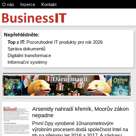
O nás
Inzerce
Kontakt
Nepřehlédněte:
Top z IT:
Pozoruhodné IT produkty pro rok 2026
Správa dokumentů
Digitální transformace
Informační systémy
Arsenidy nahradí křemík, Moorův zákon
nepadne
První čipy vyrobené 10nanometrovým
výrobním procesem dodá společnost Intel na
trh na přelomu let 2016 a 2017. A zástupci