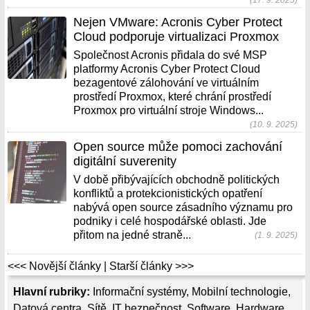
(17. 9. 2025)
Nejen VMware: Acronis Cyber Protect
Cloud podporuje virtualizaci Proxmox
Společnost Acronis přidala do své MSP
platformy Acronis Cyber Protect Cloud
bezagentové zálohování ve virtuálním
prostředí Proxmox, které chrání prostředí
Proxmox pro virtuální stroje Windows...
(10. 9. 2025)
Open source může pomoci zachování
digitální suverenity
V době přibývajících obchodně politických
konfliktů a protekcionistických opatření
nabývá open source zásadního významu pro
podniky i celé hospodářské oblasti. Jde
přitom na jedné straně...
(1. 9. 2025)
<<< Novější články
|
Starší články >>>
Hlavní rubriky:
Informační systémy
,
Mobilní technologie
,
Datová centra
,
Sítě
,
IT bezpečnost
,
Software
,
Hardware
,