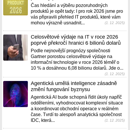
Čas hledání a výběru pozoruhodných
produktů je opět tady: I pro rok 2026 jsme pro
vás připravili přehled IT produktů, které vám
mohou výrazně usnadnit...
(1. 12. 2025)
Celosvětové výdaje na IT v roce 2026
poprvé překročí hranici 6 bilionů dolarů
Podle nejnovější prognózy společnosti
Gartner porostou celosvětové výdaje na
informační technologie v roce 2026 téměř o
10 % a dosáhnou 6,08 bilionu dolarů. Jde o...
(1. 12. 2025)
Agentická umělá inteligence zásadně
změní fungování byznysu
Agentická AI bude schopná řídit úkoly napříč
odděleními, vyhodnocovat komplexní situace
a koordinovat obchodní operace v reálném
čase. Tvrdí to alespoň analytická společnost
IDC, která...
(1. 12. 2025)