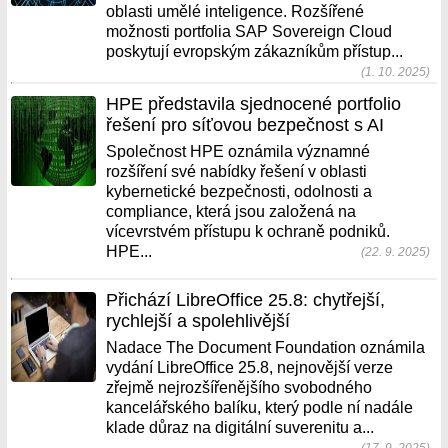
oblasti umělé inteligence. Rozšířené
možnosti portfolia SAP Sovereign Cloud
poskytují evropským zákazníkům přístup...
(1. 10. 2025)
HPE představila sjednocené portfolio
řešení pro síťovou bezpečnost s AI
Společnost HPE oznámila významné
rozšíření své nabídky řešení v oblasti
kybernetické bezpečnosti, odolnosti a
compliance, která jsou založená na
vícevrstvém přístupu k ochraně podniků.
HPE...
(22. 9. 2025)
Přichází LibreOffice 25.8: chytřejší,
rychlejší a spolehlivější
Nadace The Document Foundation oznámila
vydání LibreOffice 25.8, nejnovější verze
zřejmě nejrozšířenějšího svobodného
kancelářského balíku, který podle ní nadále
klade důraz na digitální suverenitu a...