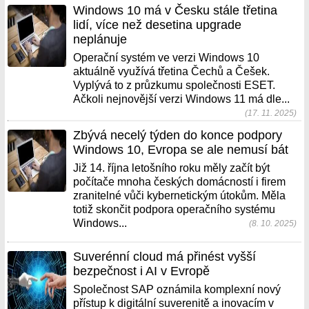
Windows 10 má v Česku stále třetina
lidí, více než desetina upgrade
neplánuje
Operační systém ve verzi Windows 10
aktuálně využívá třetina Čechů a Češek.
Vyplývá to z průzkumu společnosti ESET.
Ačkoli nejnovější verzi Windows 11 má dle...
(17. 11. 2025)
Zbývá necelý týden do konce podpory
Windows 10, Evropa se ale nemusí bát
Již 14. října letošního roku měly začít být
počítače mnoha českých domácností i firem
zranitelné vůči kybernetickým útokům. Měla
totiž skončit podpora operačního systému
Windows...
(8. 10. 2025)
Suverénní cloud má přinést vyšší
bezpečnost i AI v Evropě
Společnost SAP oznámila komplexní nový
přístup k digitální suverenitě a inovacím v