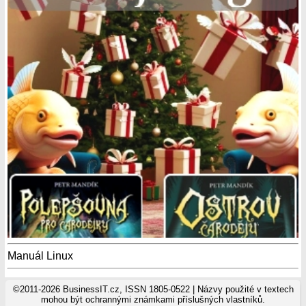
Manuál Linux
©2011-2026 BusinessIT.cz, ISSN 1805-0522 | Názvy použité v textech
mohou být ochrannými známkami příslušných vlastníků.